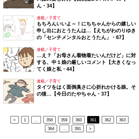
ん・34】
連載／子育て
もちろんいいよ～！にちちゃんからの嬉しい
申し出におとうたんは…【えちがわのりゆき
の「センチメンタルおとうたん」・67】
連載／子育て
…え？「お母さん着物着たいんだけど」に対
する、中１娘の厳しいコメント【大きくなっ
てく娘と私・44】
連載／子育て
タイツをはく面倒臭さに心折れかける娘。そ
の後…【今日のたやちゃん・37】
<
1
…
358
359
360
361
362
363
364
…
391
>