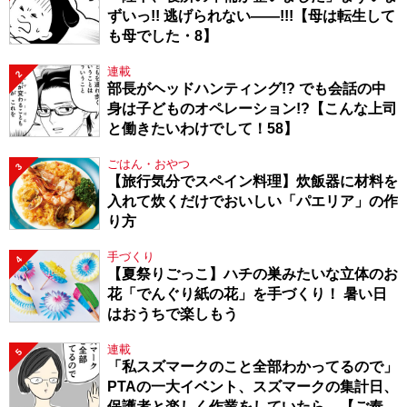
ずいっ!! 逃げられない――!!!【母は転生して
も母でした・8】
連載
2
部長がヘッドハンティング!? でも会話の中
身は子どものオペレーション!?【こんな上司
と働きたいわけでして！58】
ごはん・おやつ
3
【旅行気分でスペイン料理】炊飯器に材料を
入れて炊くだけでおいしい「パエリア」の作
り方
手づくり
4
【夏祭りごっこ】ハチの巣みたいな立体のお
花「でんぐり紙の花」を手づくり！ 暑い日
はおうちで楽しもう
連載
5
「私スズマークのこと全部わかってるので」
PTAの一大イベント、スズマークの集計日、
保護者と楽しく作業をしていたら…【ご奉仕