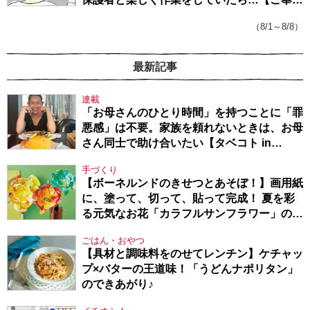
戦隊★PTA・19】
（8/1～8/8）
最新記事
連載
「お母さんのひとり時間」を持つことに「罪
悪感」は不要。家族を頼れないときは、お母
さん同士で助け合いたい【タベコト in
Berlin・130】
手づくり
【ボーネルンドのきせつとあそぼ！】画用紙
に、塗って、切って、貼って完成！ 夏を彩
る元気なお花「カラフルサンフラワー」の作
り方
ごはん・おやつ
【具材と調味料をのせてレンチン】ケチャッ
プ×バターの王道味！「うどんナポリタン」
のできあがり♪