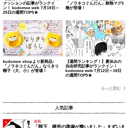
ァッションの記事がランクイ
「ノラネコぐんだん」耐熱マグ3
ン！ kodomoe web 7月19日～
種が登場！
25日の週間TOP5★
kodomoe shopより新商品♪
【週間ランキング！】夏休みの
「ノラネコぐんだん」なりきり
自由研究記事がランクイン！
帽子（大、小）が登場！
kodomoe web 7月12日～18日
の週間TOP5★
もっと読む
人気記事
連載
1
「陛下、寝所の準備が整いました」まずいま