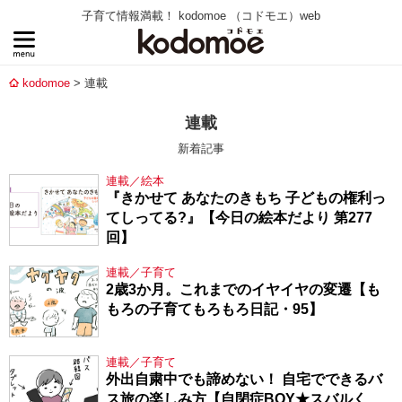
子育て情報満載！ kodomoe （コドモエ）web
kodomoe
連載
連載
新着記事
連載／絵本
『きかせて あなたのきもち 子どもの権利っ
てしってる?』【今日の絵本だより 第277
回】
連載／子育て
2歳3か月。これまでのイヤイヤの変遷【も
もろの子育てもろもろ日記・95】
連載／子育て
外出自粛中でも諦めない！ 自宅でできるバ
ス旅の楽しみ方【自閉症BOY★スバルく