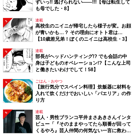
ずいっ!! 逃げられない――!!!【母は転生して
も母でした・8】
連載
2
高校生のニイニが帰宅したら様子が変。お顔
が青いかも…？ その理由にオトト君は…
【10歳差兄弟！ぼくのニイニは高校生・3】
連載
3
部長がヘッドハンティング!? でも会話の中
身は子どものオペレーション!?【こんな上司
と働きたいわけでして！58】
ごはん・おやつ
4
【旅行気分でスペイン料理】炊飯器に材料を
入れて炊くだけでおいしい「パエリア」の作
り方
連載
5
芸人・男性ブランコ平井まさあきさんインタ
ビュー「『そのままやってたら順番が回って
くるやろ』芸人仲間の何気ない一言に救われ