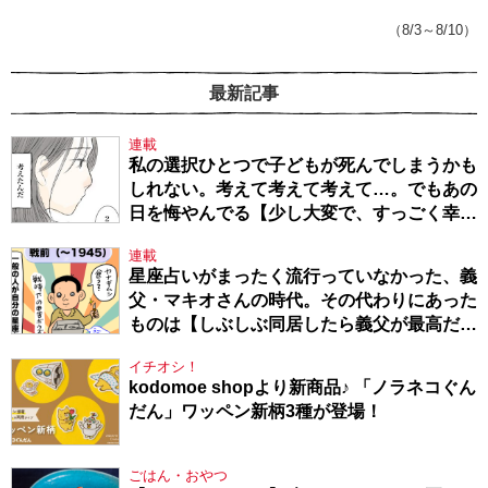
てきたから、頑張れる」
（8/3～8/10）
最新記事
連載
私の選択ひとつで子どもが死んでしまうかも
しれない。考えて考えて考えて…。でもあの
日を悔やんでる【少し大変で、すっごく幸せ
～ドラベ症候群の娘と心臓に毛の生えた母
連載
～・54】
星座占いがまったく流行っていなかった、義
父・マキオさんの時代。その代わりにあった
ものは【しぶしぶ同居したら義父が最高だっ
た件・104】
イチオシ！
kodomoe shopより新商品♪ 「ノラネコぐん
だん」ワッペン新柄3種が登場！
ごはん・おやつ