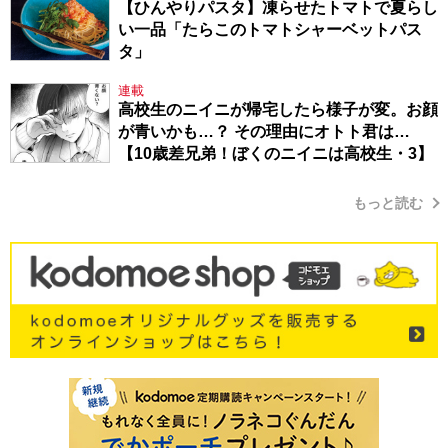
【ひんやりパスタ】凍らせたトマトで夏らし
い一品「たらこのトマトシャーベットパス
タ」
連載
高校生のニイニが帰宅したら様子が変。お顔
が青いかも…？ その理由にオトト君は…
【10歳差兄弟！ぼくのニイニは高校生・3】
もっと読む