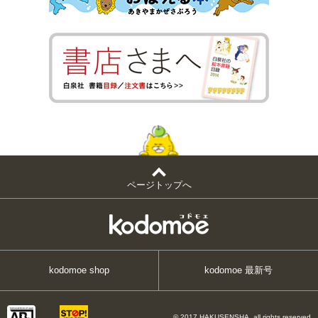
ページトップへ
kodomoe shop
kodomoe 最新号
© 2017 HAKUSENSHA, all rights reserved