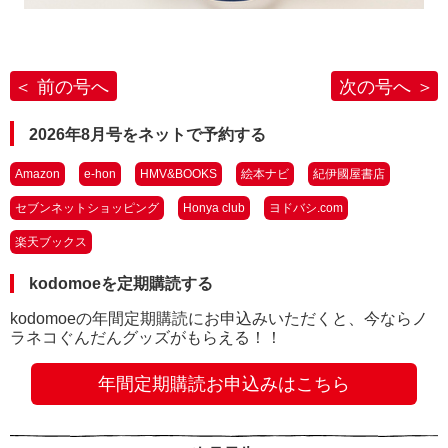
前の号へ
次の号へ
2026年8月号をネットで予約する
Amazon
e-hon
HMV&BOOKS
絵本ナビ
紀伊國屋書店
セブンネットショッピング
Honya club
ヨドバシ.com
楽天ブックス
kodomoeを定期購読する
kodomoeの年間定期購読にお申込みいただくと、今ならノ
ラネコぐんだんグッズがもらえる！！
年間定期購読お申込みはこちら