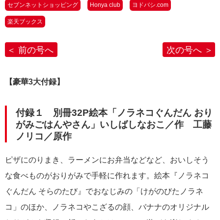
セブンネットショッピング
Honya club
ヨドバシ.com
楽天ブックス
前の号へ
次の号へ
【豪華3大付録】
付録１ 別冊32P絵本「ノラネコぐんだん おり
がみごはんやさん」いしばしなおこ／作 工藤
ノリコ／原作
ピザにのりまき、ラーメンにお弁当などなど、おいしそう
な食べものがおりがみで手軽に作れます。絵本『ノラネコ
ぐんだん そらのたび』でおなじみの「けがのびたノラネ
コ」のほか、ノラネコやこざるの顔、バナナのオリジナル