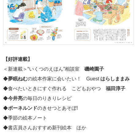
【好評連載】
＜新連載＞“いくつのえほん”相談室
磯崎園子
◆
夢眠ねむ
の絵本作家に会いたい！ Guest
はらしままみ
◆食べたいときにすぐ作れる こどもおやつ
福田淳子
◆
今井亮
の毎日のりきりレシピ
◆
ボーネルンド
のきせつとあそぼ!
◆季節の絵本ノート
◆書店員さんおすすめ新刊絵本 ほか