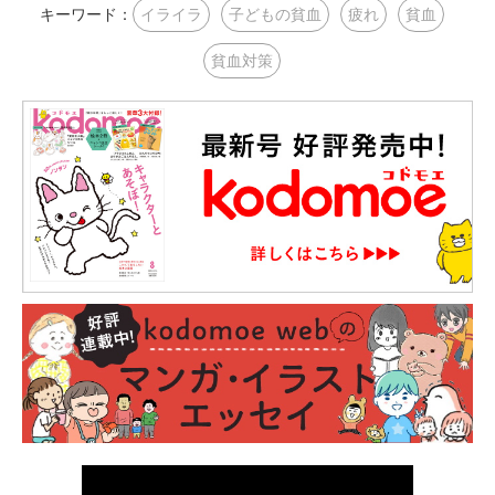
キーワード：
イライラ
子どもの貧血
疲れ
貧血
貧血対策