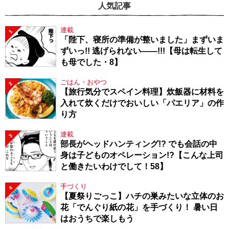
人気記事
連載
1
「陛下、寝所の準備が整いました」まずいま
ずいっ!! 逃げられない――!!!【母は転生して
も母でした・8】
ごはん・おやつ
2
【旅行気分でスペイン料理】炊飯器に材料を
入れて炊くだけでおいしい「パエリア」の作
り方
連載
3
部長がヘッドハンティング!? でも会話の中
身は子どものオペレーション!?【こんな上司
と働きたいわけでして！58】
手づくり
4
【夏祭りごっこ】ハチの巣みたいな立体のお
花「でんぐり紙の花」を手づくり！ 暑い日
はおうちで楽しもう