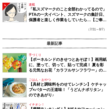
連載
5
「私スズマークのこと全部わかってるので」
PTAの一大イベント、スズマークの集計日、
保護者と楽しく作業をしていたら…【ご奉仕
戦隊★PTA・19】
（7/31～8/7）
最新記事
手づくり
【ボーネルンドのきせつとあそぼ！】画用紙
に、塗って、切って、貼って完成！ 夏を彩
る元気なお花「カラフルサンフラワー」の作
り方
ごはん・おやつ
【具材と調味料をのせてレンチン】ケチャッ
プ×バターの王道味！「うどんナポリタン」
のできあがり♪
イチオシ！