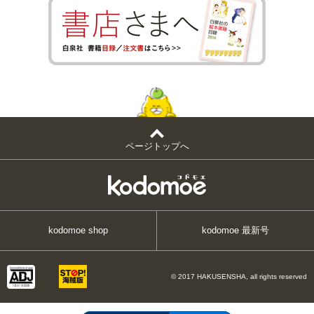
ページトップへ
kodomoe shop
kodomoe 最新号
© 2017 HAKUSENSHA, all rights reserved