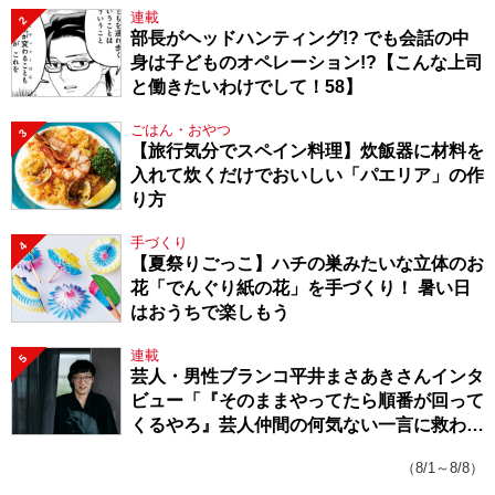
連載
2
部長がヘッドハンティング!? でも会話の中
身は子どものオペレーション!?【こんな上司
と働きたいわけでして！58】
ごはん・おやつ
3
【旅行気分でスペイン料理】炊飯器に材料を
入れて炊くだけでおいしい「パエリア」の作
り方
手づくり
4
【夏祭りごっこ】ハチの巣みたいな立体のお
花「でんぐり紙の花」を手づくり！ 暑い日
はおうちで楽しもう
連載
5
芸人・男性ブランコ平井まさあきさんインタ
ビュー「『そのままやってたら順番が回って
くるやろ』芸人仲間の何気ない一言に救われ
てきたから、頑張れる」
（8/1～8/8）