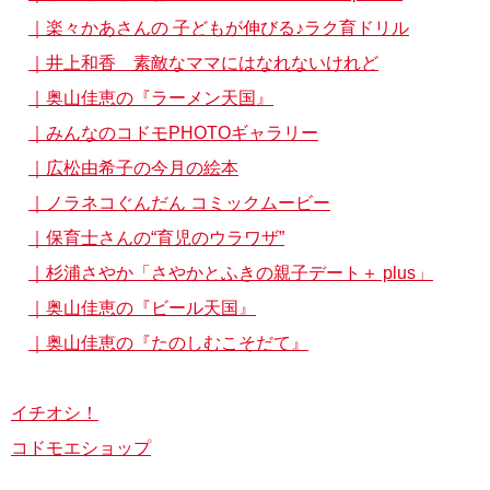
｜楽々かあさんの 子どもが伸びる♪ラク育ドリル
｜井上和香 素敵なママにはなれないけれど
｜奥山佳恵の『ラーメン天国』
｜みんなのコドモPHOTOギャラリー
｜広松由希子の今月の絵本
｜ノラネコぐんだん コミックムービー
｜保育士さんの“育児のウラワザ”
｜杉浦さやか「さやかとふきの親子デート＋ plus」
｜奥山佳恵の『ビール天国』
｜奥山佳恵の『たのしむこそだて』
イチオシ！
コドモエショップ