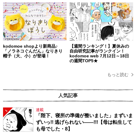
kodomoe shopより新商品♪
【週間ランキング！】夏休みの
「ノラネコぐんだん」なりきり
自由研究記事がランクイン！
帽子（大、小）が登場！
kodomoe web 7月12日～18日
の週間TOP5★
もっと読む
人気記事
連載
1
「陛下、寝所の準備が整いました」まずいま
ずいっ!! 逃げられない――!!!【母は転生して
も母でした・8】