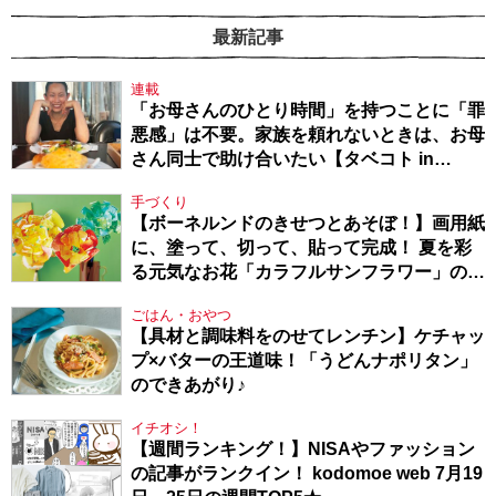
最新記事
連載
「お母さんのひとり時間」を持つことに「罪
悪感」は不要。家族を頼れないときは、お母
さん同士で助け合いたい【タベコト in
Berlin・130】
手づくり
【ボーネルンドのきせつとあそぼ！】画用紙
に、塗って、切って、貼って完成！ 夏を彩
る元気なお花「カラフルサンフラワー」の作
り方
ごはん・おやつ
【具材と調味料をのせてレンチン】ケチャッ
プ×バターの王道味！「うどんナポリタン」
のできあがり♪
イチオシ！
【週間ランキング！】NISAやファッション
の記事がランクイン！ kodomoe web 7月19