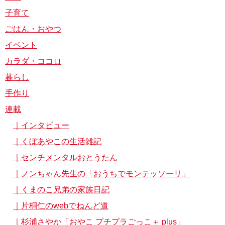
子育て
ごはん・おやつ
イベント
カラダ・ココロ
暮らし
手作り
連載
｜インタビュー
｜くぼあやこの生活雑記
｜センチメンタルおとうたん
｜ノンちゃん先生の「おうちでモンテッソーリ」
｜くまのこ兄弟の家族日記
｜片桐仁のwebでねんど道
｜杉浦さやか「おやこ プチプラごっこ＋ plus」