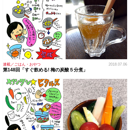
連載／ごはん・おやつ
2018.07.06
第148回「すぐ飲める! 梅の炭酸５分煮」