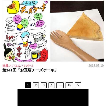
連載／ごはん・おやつ
2018.03.19
第141回「お豆腐チーズケーキ」
1
2
3
4
…
15
>