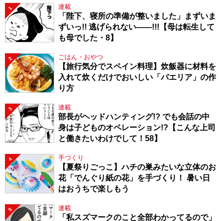
連載
1
「陛下、寝所の準備が整いました」まずいま
ずいっ!! 逃げられない――!!!【母は転生して
も母でした・8】
ごはん・おやつ
2
【旅行気分でスペイン料理】炊飯器に材料を
入れて炊くだけでおいしい「パエリア」の作
り方
連載
3
部長がヘッドハンティング!? でも会話の中
身は子どものオペレーション!?【こんな上司
と働きたいわけでして！58】
手づくり
4
【夏祭りごっこ】ハチの巣みたいな立体のお
花「でんぐり紙の花」を手づくり！ 暑い日
はおうちで楽しもう
連載
5
「私スズマークのこと全部わかってるので」