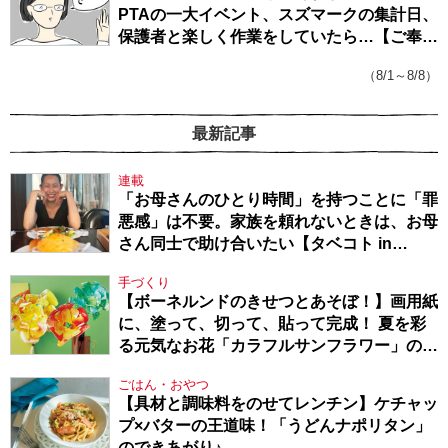
PTAの一大イベント、スズマークの集計日、
保護者と楽しく作業をしていたら…【ご奉仕
戦隊★PTA・19】
（8/1～8/8）
最新記事
連載
「お母さんのひとり時間」を持つことに「罪
悪感」は不要。家族を頼れないときは、お母
さん同士で助け合いたい【タベコト in
Berlin・130】
手づくり
【ボーネルンドのきせつとあそぼ！】画用紙
に、塗って、切って、貼って完成！ 夏を彩
る元気なお花「カラフルサンフラワー」の作
り方
ごはん・おやつ
【具材と調味料をのせてレンチン】ケチャッ
プ×バターの王道味！「うどんナポリタン」
のできあがり♪