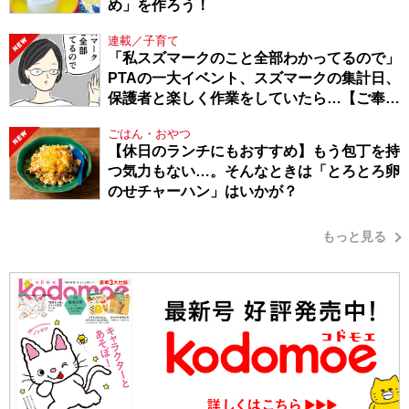
め」を作ろう！
連載／子育て
「私スズマークのこと全部わかってるので」
PTAの一大イベント、スズマークの集計日、
保護者と楽しく作業をしていたら…【ご奉仕
戦隊★PTA・19】
ごはん・おやつ
【休日のランチにもおすすめ】もう包丁を持
つ気力もない…。そんなときは「とろとろ卵
のせチャーハン」はいかが？
もっと見る