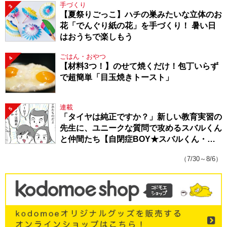
手づくり
3
【夏祭りごっこ】ハチの巣みたいな立体のお
花「でんぐり紙の花」を手づくり！ 暑い日
はおうちで楽しもう
ごはん・おやつ
4
【材料3つ！】のせて焼くだけ！包丁いらず
で超簡単「目玉焼きトースト」
連載
5
「タイヤは純正ですか？」新しい教育実習の
先生に、ユニークな質問で攻めるスバルくん
と仲間たち【自閉症BOY★スバルくん・
143】
（7/30～8/6）