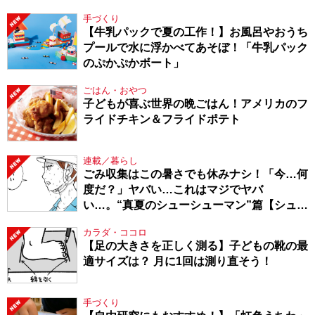
てきたから、頑張れる」
手づくり
【牛乳パックで夏の工作！】お風呂やおうち
プールで水に浮かべてあそぼ！「牛乳パック
のぷかぷかボート」
ごはん・おやつ
子どもが喜ぶ世界の晩ごはん！アメリカのフ
ライドチキン＆フライドポテト
連載／暮らし
ごみ収集はこの暑さでも休みナシ！「今…何
度だ？」ヤバい…これはマジでヤバ
い…。“真夏のシューシューマン”篇【シュー
シューマン・17】
カラダ・ココロ
【足の大きさを正しく測る】子どもの靴の最
適サイズは？ 月に1回は測り直そう！
手づくり