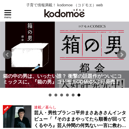
子育て情報満載！ kodomoe （コドモエ）web
箱の中の男は、いったい誰？ 衝撃の話題作がついにコ
ミックスに。『箱の男』コドモエCOMICSより発売！
連載／暮らし
芸人・男性ブランコ平井まさあきさんインタ
ビュー「『そのままやってたら順番が回って
くるやろ』芸人仲間の何気ない一言に救われ