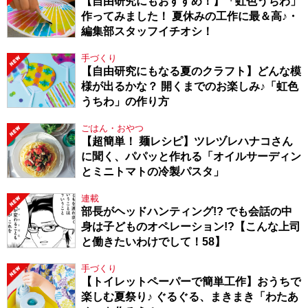
【自由研究にもおすすめ！】「虹色うちわ」
作ってみました！ 夏休みの工作に最＆高♪・
編集部スタッフイチオシ！
手づくり
【自由研究にもなる夏のクラフト】どんな模
様が出るかな？ 開くまでのお楽しみ♪「虹色
うちわ」の作り方
ごはん・おやつ
【超簡単！ 麺レシピ】ツレヅレハナコさん
に聞く、パパッと作れる「オイルサーディン
とミニトマトの冷製パスタ」
連載
部長がヘッドハンティング!? でも会話の中
身は子どものオペレーション!?【こんな上司
と働きたいわけでして！58】
手づくり
【トイレットペーパーで簡単工作】おうちで
楽しむ夏祭り♪ ぐるぐる、まきまき「わたあ