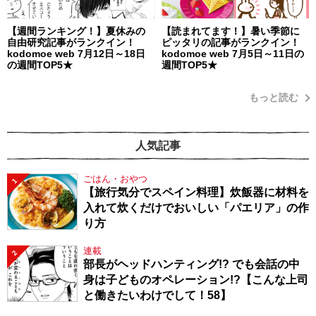
【週間ランキング！】夏休みの
【読まれてます！】暑い季節に
自由研究記事がランクイン！
ピッタリの記事がランクイン！
kodomoe web 7月12日～18日
kodomoe web 7月5日～11日の
の週間TOP5★
週間TOP5★
もっと読む
人気記事
ごはん・おやつ
1
【旅行気分でスペイン料理】炊飯器に材料を
入れて炊くだけでおいしい「パエリア」の作
り方
連載
2
部長がヘッドハンティング!? でも会話の中
身は子どものオペレーション!?【こんな上司
と働きたいわけでして！58】