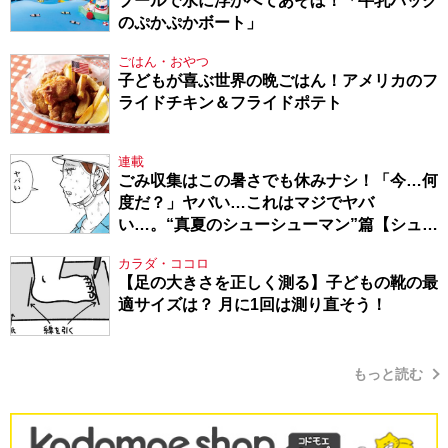
プールで水に浮かべてあそぼ！「牛乳パック
のぷかぷかボート」
ごはん・おやつ
子どもが喜ぶ世界の晩ごはん！アメリカのフ
ライドチキン＆フライドポテト
連載
ごみ収集はこの暑さでも休みナシ！「今…何
度だ？」ヤバい…これはマジでヤバ
い…。“真夏のシューシューマン”篇【シュー
シューマン・17】
カラダ・ココロ
【足の大きさを正しく測る】子どもの靴の最
適サイズは？ 月に1回は測り直そう！
もっと読む