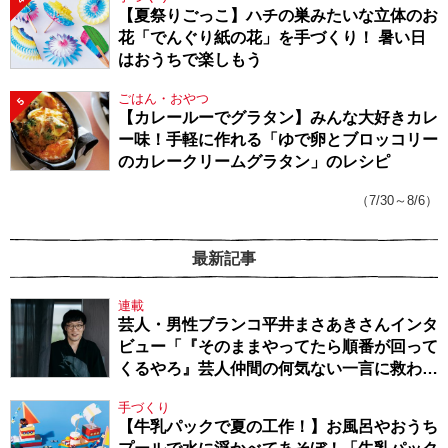
【夏祭りごっこ】ハチの巣みたいな立体のお
花「でんぐり紙の花」を手づくり！ 暑い日
はおうちで楽しもう
ごはん・おやつ
5
【カレールーでグラタン】みんな大好きカレ
ー味！手軽に作れる「ゆで卵とブロッコリー
のカレークリームグラタン」のレシピ
（7/30～8/6）
最新記事
連載
芸人・男性ブランコ平井まさあきさんインタ
ビュー「『そのままやってたら順番が回って
くるやろ』芸人仲間の何気ない一言に救われ
てきたから、頑張れる」
手づくり
【牛乳パックで夏の工作！】お風呂やおうち