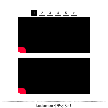
1
2
3
4
5
>
kodomoeイチオシ！