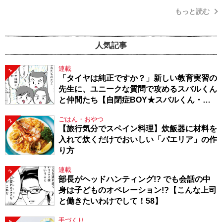
もっと読む
人気記事
連載
1
「タイヤは純正ですか？」新しい教育実習の
先生に、ユニークな質問で攻めるスバルくん
と仲間たち【自閉症BOY★スバルくん・
143】
ごはん・おやつ
2
【旅行気分でスペイン料理】炊飯器に材料を
入れて炊くだけでおいしい「パエリア」の作
り方
連載
3
部長がヘッドハンティング!? でも会話の中
身は子どものオペレーション!?【こんな上司
と働きたいわけでして！58】
手づくり
4