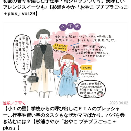
初夏の香りを楽しむ手仕事・梅シロップづくり。美味しい
アレンジスイーツも♪【杉浦さやか「おやこ プチプラごっこ
＋plus」vol.29】
連載／子育て
2023.04.02
【小１の壁】学校からの呼び出しにＰＴＡのプレッシャ
ー…行事や習い事のタスクもなぜかママばかり。パパを巻
き込むには？【杉浦さやか「おやこ プチプラごっこ＋
plus」】