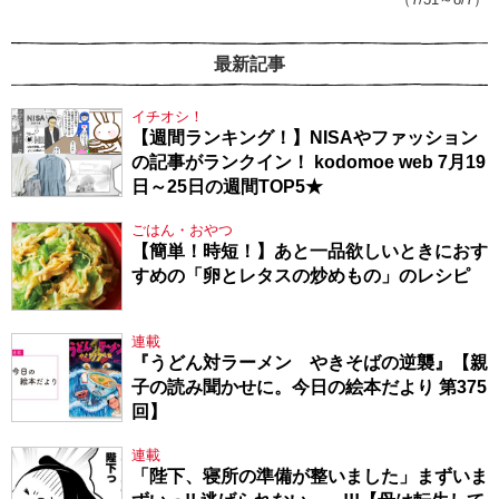
最新記事
イチオシ！
【週間ランキング！】NISAやファッション
の記事がランクイン！ kodomoe web 7月19
日～25日の週間TOP5★
ごはん・おやつ
【簡単！時短！】あと一品欲しいときにおす
すめの「卵とレタスの炒めもの」のレシピ
連載
『うどん対ラーメン やきそばの逆襲』【親
子の読み聞かせに。今日の絵本だより 第375
回】
連載
「陛下、寝所の準備が整いました」まずいま