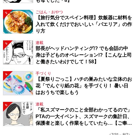
も母でした・8】
ごはん・おやつ
2
【旅行気分でスペイン料理】炊飯器に材料を
入れて炊くだけでおいしい「パエリア」の作
り方
連載
3
部長がヘッドハンティング!? でも会話の中
身は子どものオペレーション!?【こんな上司
と働きたいわけでして！58】
手づくり
4
【夏祭りごっこ】ハチの巣みたいな立体のお
花「でんぐり紙の花」を手づくり！ 暑い日
はおうちで楽しもう
連載
5
「私スズマークのこと全部わかってるので」
PTAの一大イベント、スズマークの集計日、
保護者と楽しく作業をしていたら…【ご奉仕
戦隊★PTA・19】
（7/31～8/7）