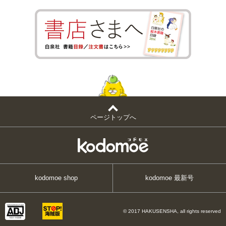
ページトップへ
kodomoe shop
kodomoe 最新号
© 2017 HAKUSENSHA, all rights reserved