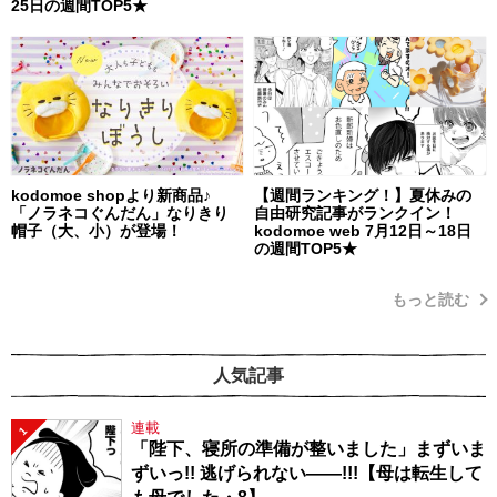
25日の週間TOP5★
kodomoe shopより新商品♪
【週間ランキング！】夏休みの
「ノラネコぐんだん」なりきり
自由研究記事がランクイン！
帽子（大、小）が登場！
kodomoe web 7月12日～18日
の週間TOP5★
もっと読む
人気記事
連載
1
「陛下、寝所の準備が整いました」まずいま
ずいっ!! 逃げられない――!!!【母は転生して