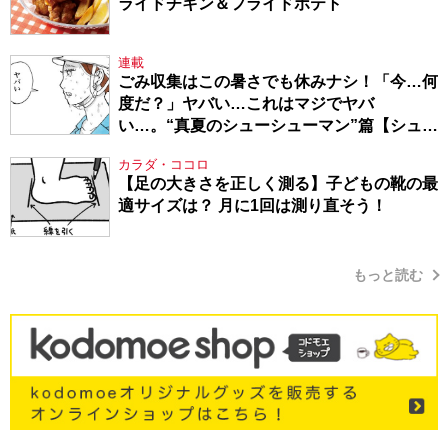
ライドチキン＆フライドポテト
連載
ごみ収集はこの暑さでも休みナシ！「今…何
度だ？」ヤバい…これはマジでヤバ
い…。“真夏のシューシューマン”篇【シュー
シューマン・17】
カラダ・ココロ
【足の大きさを正しく測る】子どもの靴の最
適サイズは？ 月に1回は測り直そう！
もっと読む