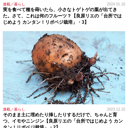
連載／暮らし
2024.01.16
実を食べて種を蒔いたら、小さなトゲトゲの葉が出てき
た。さて、これは何のフルーツ？【良原リエの「台所では
じめよう カンタン！リボベジ栽培」・3】
連載／暮らし
2023.12.15
そのまま土に埋めたり挿したりするだけで、ちゃんと育
つ、イモやニンジン【良原リエの「台所ではじめよう カン
タン！リボベジ栽培」・2】