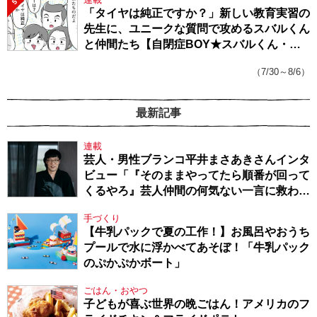
5
「タイヤは純正ですか？」新しい教育実習の
先生に、ユニークな質問で攻めるスバルくん
と仲間たち【自閉症BOY★スバルくん・
143】
（7/30～8/6）
最新記事
連載
芸人・男性ブランコ平井まさあきさんインタ
ビュー「『そのままやってたら順番が回って
くるやろ』芸人仲間の何気ない一言に救われ
てきたから、頑張れる」
手づくり
【牛乳パックで夏の工作！】お風呂やおうち
プールで水に浮かべてあそぼ！「牛乳パック
のぷかぷかボート」
ごはん・おやつ
子どもが喜ぶ世界の晩ごはん！アメリカのフ