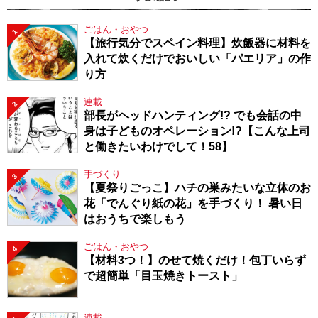
ごはん・おやつ
1
【旅行気分でスペイン料理】炊飯器に材料を
入れて炊くだけでおいしい「パエリア」の作
り方
連載
2
部長がヘッドハンティング!? でも会話の中
身は子どものオペレーション!?【こんな上司
と働きたいわけでして！58】
手づくり
3
【夏祭りごっこ】ハチの巣みたいな立体のお
花「でんぐり紙の花」を手づくり！ 暑い日
はおうちで楽しもう
ごはん・おやつ
4
【材料3つ！】のせて焼くだけ！包丁いらず
で超簡単「目玉焼きトースト」
連載