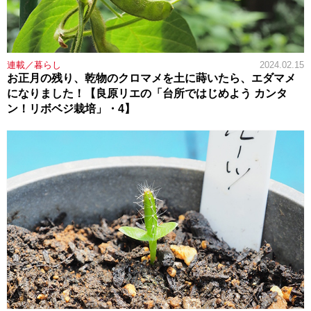
連載／暮らし
2024.02.15
お正月の残り、乾物のクロマメを土に蒔いたら、エダマメ
になりました！【良原リエの「台所ではじめよう カンタ
ン！リボベジ栽培」・4】