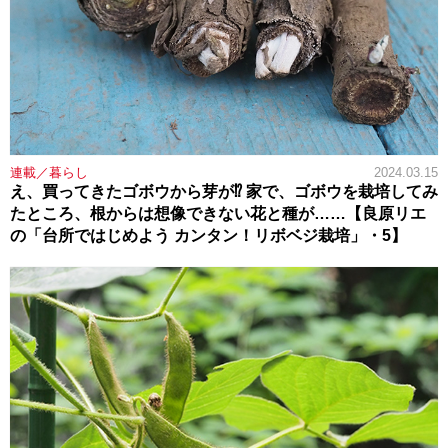
連載／暮らし
2024.03.15
え、買ってきたゴボウから芽が⁉ 家で、ゴボウを栽培してみ
たところ、根からは想像できない花と種が……【良原リエ
の「台所ではじめよう カンタン！リボベジ栽培」・5】