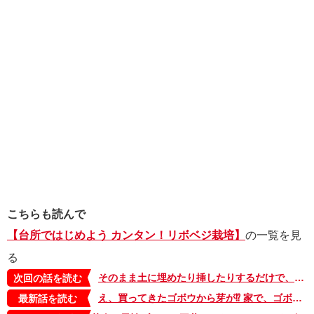
こちらも読んで
【台所ではじめよう カンタン！リボベジ栽培】
の一覧を見
る
そのまま土に埋めたり挿したりするだけで、ちゃんと育つ、イモやニンジン【良原リエの「台所ではじめよう カンタン！リボベジ栽培」・2】
次回の話を読む
え、買ってきたゴボウから芽が⁉ 家で、ゴボウを栽培してみたところ、根からは想像できない花と種が……【良原リエの「台所ではじめよう カンタン！リボベジ栽培」・5】
最新話を読む