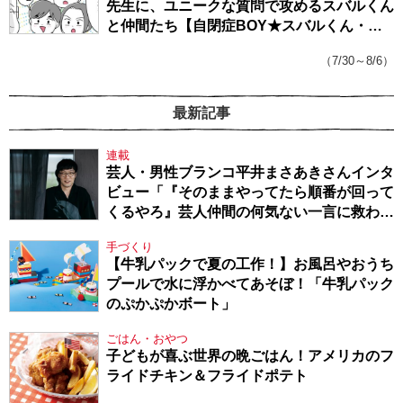
先生に、ユニークな質問で攻めるスバルくん
と仲間たち【自閉症BOY★スバルくん・
143】
（7/30～8/6）
最新記事
連載
芸人・男性ブランコ平井まさあきさんインタ
ビュー「『そのままやってたら順番が回って
くるやろ』芸人仲間の何気ない一言に救われ
てきたから、頑張れる」
手づくり
【牛乳パックで夏の工作！】お風呂やおうち
プールで水に浮かべてあそぼ！「牛乳パック
のぷかぷかボート」
ごはん・おやつ
子どもが喜ぶ世界の晩ごはん！アメリカのフ
ライドチキン＆フライドポテト