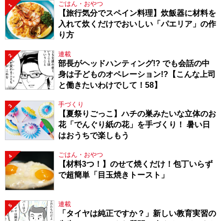
ごはん・おやつ
1
【旅行気分でスペイン料理】炊飯器に材料を
入れて炊くだけでおいしい「パエリア」の作
り方
連載
2
部長がヘッドハンティング!? でも会話の中
身は子どものオペレーション!?【こんな上司
と働きたいわけでして！58】
手づくり
3
【夏祭りごっこ】ハチの巣みたいな立体のお
花「でんぐり紙の花」を手づくり！ 暑い日
はおうちで楽しもう
ごはん・おやつ
4
【材料3つ！】のせて焼くだけ！包丁いらず
で超簡単「目玉焼きトースト」
連載
5
「タイヤは純正ですか？」新しい教育実習の