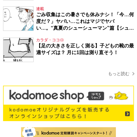
連載
ごみ収集はこの暑さでも休みナシ！「今…何
度だ？」ヤバい…これはマジでヤバ
い…。“真夏のシューシューマン”篇【シュー
シューマン・17】
カラダ・ココロ
【足の大きさを正しく測る】子どもの靴の最
適サイズは？ 月に1回は測り直そう！
もっと読む