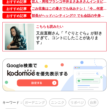
芸人・男性ブランコ平井まさあきさんインタビュー「『そのままやってたら順番が回ってくるやろ』芸人仲間の何気ない一言に救われてきたから、頑張れる」
おすすめ記事
ごみ収集はこの暑さでも休みナシ！「今…何度だ？」ヤバい…これはマジでヤバい…。“真夏のシューシューマン”篇【シューシューマン・17】
おすすめ記事
部長がヘッドハンティング!? でも会話の中身は子どものオペレーション!?【こんな上司と働きたいわけでして！58】
おすすめ記事
こちらも読みたい
又吉直樹さん「『ぐりとぐら』が好き
すぎて、コントにしたことがありま
す」
キーワード：
ガーデニング
ニンニク
リボベジ
台所