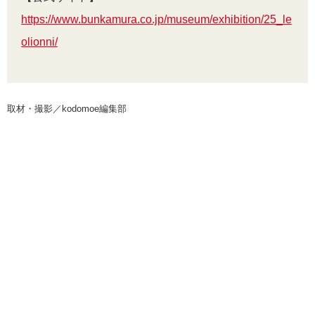
https://www.bunkamura.co.jp/museum/exhibition/25_le
olionni/
取材・撮影／kodomoe編集部