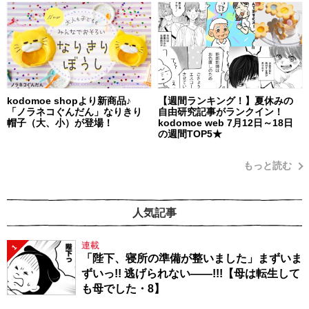
kodomoe shopより新商品♪
【週間ランキング！】夏休みの
「ノラネコぐんだん」なりきり
自由研究記事がランクイン！
帽子（大、小）が登場！
kodomoe web 7月12日～18日
の週間TOP5★
もっと読む
人気記事
連載
1
「陛下、寝所の準備が整いました」まずいま
ずいっ!! 逃げられない――!!!【母は転生して
も母でした・8】