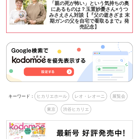
「親の死が怖い」という気持ちの奥
にあるものは？玉置妙憂さん×うつ
みさえさん対談【『父の逝きざま 末
期ガンの父を自宅で看取るまで』発
売記念】
キーワード：
ヒカリエホール
レオ・レオーニ
展覧会
東京
渋谷ヒカリエ