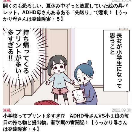
連載
2022.10.14
開くのも恐ろしい、夏休み中ずっと放置していた絵の具パ
レット。ADHD母さんあるある「先送り」で悲劇！【うっ
かり母さんは発達障害・５】
連載
2022.09.30
小学校ってプリント多すぎ!? ADHD母さんVS小１娘の毎
日の持ち物と提出物。新学期の奮闘記！【うっかり母さん
は発達障害・４】