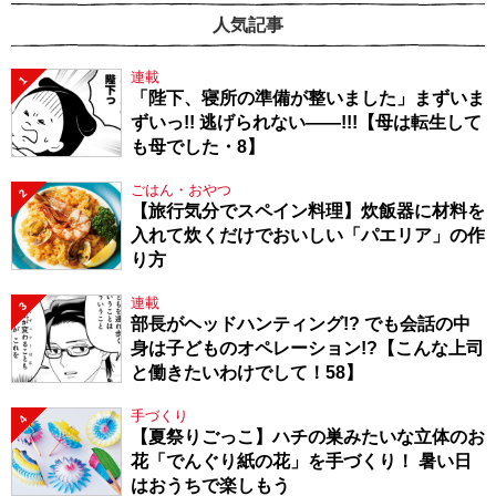
人気記事
連載
1
「陛下、寝所の準備が整いました」まずいま
ずいっ!! 逃げられない――!!!【母は転生して
も母でした・8】
ごはん・おやつ
2
【旅行気分でスペイン料理】炊飯器に材料を
入れて炊くだけでおいしい「パエリア」の作
り方
連載
3
部長がヘッドハンティング!? でも会話の中
身は子どものオペレーション!?【こんな上司
と働きたいわけでして！58】
手づくり
4
【夏祭りごっこ】ハチの巣みたいな立体のお
花「でんぐり紙の花」を手づくり！ 暑い日
はおうちで楽しもう