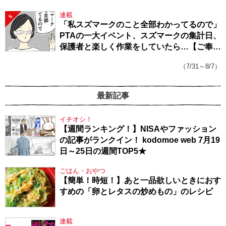
連載
5
「私スズマークのこと全部わかってるので」
PTAの一大イベント、スズマークの集計日、
保護者と楽しく作業をしていたら…【ご奉仕
戦隊★PTA・19】
（7/31～8/7）
最新記事
イチオシ！
【週間ランキング！】NISAやファッション
の記事がランクイン！ kodomoe web 7月19
日～25日の週間TOP5★
ごはん・おやつ
【簡単！時短！】あと一品欲しいときにおす
すめの「卵とレタスの炒めもの」のレシピ
連載