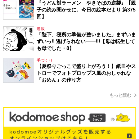
『うどん対ラーメン やきそばの逆襲』【親
子の読み聞かせに。今日の絵本だより 第375
回】
連載
「陛下、寝所の準備が整いました」まずいま
ずいっ!! 逃げられない――!!!【母は転生して
も母でした・8】
手づくり
【夏祭りごっこで盛り上がろう！】紙皿やス
トローでフォトプロップス風のおしゃれな
「おめん」の作り方
もっと読む