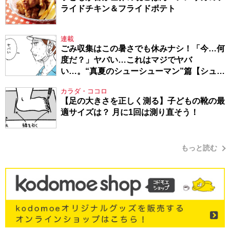
ライドチキン＆フライドポテト
連載
ごみ収集はこの暑さでも休みナシ！「今…何
度だ？」ヤバい…これはマジでヤバ
い…。“真夏のシューシューマン”篇【シュー
シューマン・17】
カラダ・ココロ
【足の大きさを正しく測る】子どもの靴の最
適サイズは？ 月に1回は測り直そう！
もっと読む