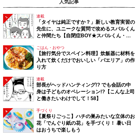
人気記事
連載
1
「タイヤは純正ですか？」新しい教育実習の
先生に、ユニークな質問で攻めるスバルくん
と仲間たち【自閉症BOY★スバルくん・
143】
ごはん・おやつ
2
【旅行気分でスペイン料理】炊飯器に材料を
入れて炊くだけでおいしい「パエリア」の作
り方
連載
3
部長がヘッドハンティング!? でも会話の中
身は子どものオペレーション!?【こんな上司
と働きたいわけでして！58】
手づくり
4
【夏祭りごっこ】ハチの巣みたいな立体のお
花「でんぐり紙の花」を手づくり！ 暑い日
はおうちで楽しもう