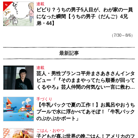
連載
5
ビビり？うちの男子5人目が、わが家の一員
になった瞬間【うちの男子（だんご）4兄
弟・44】
（7/30～8/6）
最新記事
連載
芸人・男性ブランコ平井まさあきさんインタ
ビュー「『そのままやってたら順番が回って
くるやろ』芸人仲間の何気ない一言に救われ
てきたから、頑張れる」
手づくり
【牛乳パックで夏の工作！】お風呂やおうち
プールで水に浮かべてあそぼ！「牛乳パック
のぷかぷかボート」
ごはん・おやつ
子どもが喜ぶ世界の晩ごはん！アメリカのフ