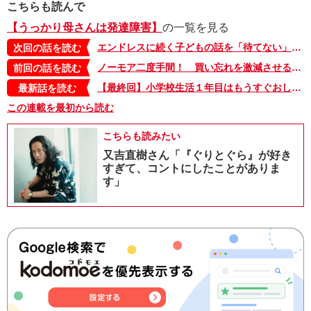
こちらも読んで
【うっかり母さんは発達障害】
の一覧を見る
エンドレスに続く子どもの話を「待てない」。その時の私の脳内をお見せします【うっかり母さんは発達障害・８】
次回の話を読む
ノーモア二度手間！ 買い忘れを激減させる簡単な対策を思いつきました！【うっかり母さんは発達障害・６】
前回の話を読む
【最終回】小学校生活１年目はもうすぐおしまい！ うっかり母さんと娘、成長しました!?【うっかり母さんは発達障害・12】
最新話を読む
この連載を最初から読む
こちらも読みたい
又吉直樹さん「『ぐりとぐら』が好き
すぎて、コントにしたことがありま
す」