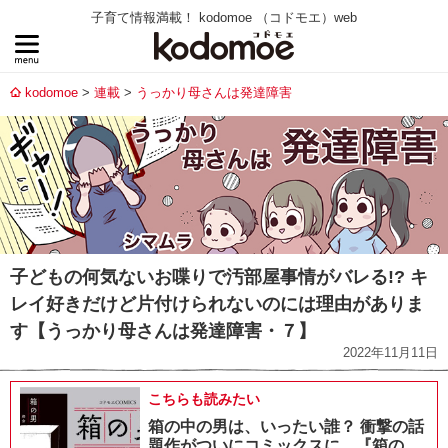
子育て情報満載！ kodomoe （コドモエ）web
kodomoe
連載
うっかり母さんは発達障害
子どもの何気ないお喋りで汚部屋事情がバレる!? キ
レイ好きだけど片付けられないのには理由がありま
す【うっかり母さんは発達障害・７】
2022年11月11日
こちらも読みたい
箱の中の男は、いったい誰？ 衝撃の話
題作がついにコミックスに。『箱の