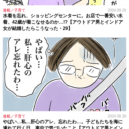
連載／子育て
2024.09.20
水着を忘れ、ショッピングセンターに。お店で一番安い水
着、42歳が着こなせるのか…!?【アウトドア男とインドア
女が結婚したらこうなった・29】
連載／子育て
2024.08.30
やばい…私…肝心のアレ、忘れたわ…。子どもたちを海に
連れて行く日、車中で気づいたこと【アウトドア男とイン