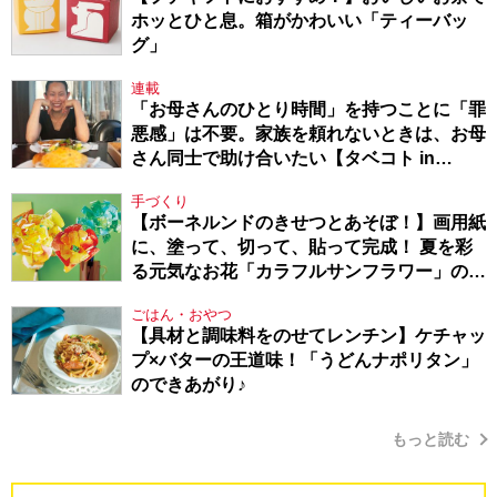
ホッとひと息。箱がかわいい「ティーバッ
グ」
連載
「お母さんのひとり時間」を持つことに「罪
悪感」は不要。家族を頼れないときは、お母
さん同士で助け合いたい【タベコト in
Berlin・130】
手づくり
【ボーネルンドのきせつとあそぼ！】画用紙
に、塗って、切って、貼って完成！ 夏を彩
る元気なお花「カラフルサンフラワー」の作
り方
ごはん・おやつ
【具材と調味料をのせてレンチン】ケチャッ
プ×バターの王道味！「うどんナポリタン」
のできあがり♪
もっと読む