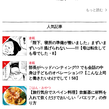
もっと読む
人気記事
連載
1
「陛下、寝所の準備が整いました」まずいま
ずいっ!! 逃げられない――!!!【母は転生して
も母でした・8】
連載
2
部長がヘッドハンティング!? でも会話の中
身は子どものオペレーション!?【こんな上司
と働きたいわけでして！58】
ごはん・おやつ
3
【旅行気分でスペイン料理】炊飯器に材料を
入れて炊くだけでおいしい「パエリア」の作
り方