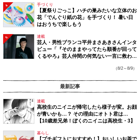
手づくり
4
【夏祭りごっこ】ハチの巣みたいな立体のお
花「でんぐり紙の花」を手づくり！ 暑い日
はおうちで楽しもう
連載
5
芸人・男性ブランコ平井まさあきさんインタ
ビュー「『そのままやってたら順番が回って
くるやろ』芸人仲間の何気ない一言に救われ
てきたから、頑張れる」
（8/2～8/9）
最新記事
連載
高校生のニイニが帰宅したら様子が変。お顔
が青いかも…？ その理由にオトト君は…
【10歳差兄弟！ぼくのニイニは高校生・3】
暮らし
【プチギフトにおすすめ！】おいしいお茶で