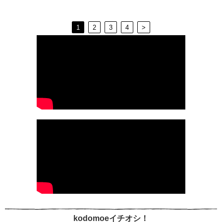
1
2
3
4
>
kodomoeイチオシ！