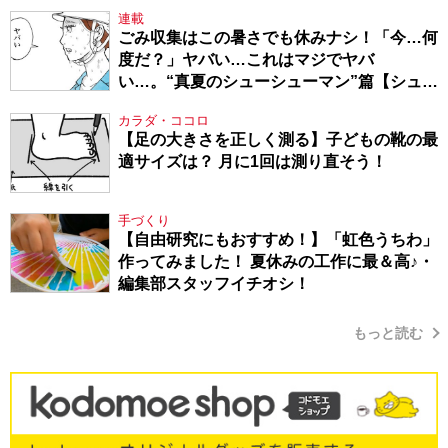
連載
ごみ収集はこの暑さでも休みナシ！「今…何
度だ？」ヤバい…これはマジでヤバ
い…。“真夏のシューシューマン”篇【シュー
シューマン・17】
カラダ・ココロ
【足の大きさを正しく測る】子どもの靴の最
適サイズは？ 月に1回は測り直そう！
手づくり
【自由研究にもおすすめ！】「虹色うちわ」
作ってみました！ 夏休みの工作に最＆高♪・
編集部スタッフイチオシ！
もっと読む