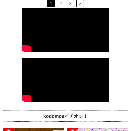
1
2
3
>
kodomoeイチオシ！