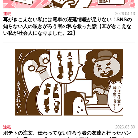
連載
2026.04.13
耳がきこえない私には電車の遅延情報が足りない！SNSの
知らない人の呟きがろう者の私を救った話【耳がきこえな
い私が社会人になりました。22】
連載
2026.03.30
ポテトの注文、伝わってない!?ろう者の友達と行ったハン