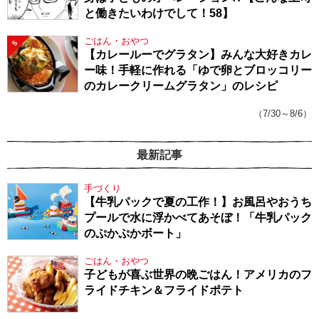
と働きたいわけでして！58】
ごはん・おやつ
5
【カレールーでグラタン】みんな大好きカレ
ー味！手軽に作れる「ゆで卵とブロッコリー
のカレークリームグラタン」のレシピ
（7/30～8/6）
最新記事
手づくり
【牛乳パックで夏の工作！】お風呂やおうち
プールで水に浮かべてあそぼ！「牛乳パック
のぷかぷかボート」
ごはん・おやつ
子どもが喜ぶ世界の晩ごはん！アメリカのフ
ライドチキン＆フライドポテト