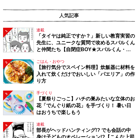
人気記事
連載
1
「タイヤは純正ですか？」新しい教育実習の
先生に、ユニークな質問で攻めるスバルくん
と仲間たち【自閉症BOY★スバルくん・
143】
ごはん・おやつ
2
【旅行気分でスペイン料理】炊飯器に材料を
入れて炊くだけでおいしい「パエリア」の作
り方
手づくり
3
【夏祭りごっこ】ハチの巣みたいな立体のお
花「でんぐり紙の花」を手づくり！ 暑い日
はおうちで楽しもう
連載
4
部長がヘッドハンティング!? でも会話の中
身は子どものオペレーション!?【こんな上司