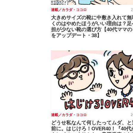
連載／カラダ・ココロ
2
大きめサイズの靴に中敷き入れて無
くのはやめたほうがいい理由は？足
担が少ない靴の選び方【40代ママの
をアップデート・38】
連載／カラダ・ココロ
2
どうせ私なんて何したってムダ、と
前に。はじけろ！OVER40！『40