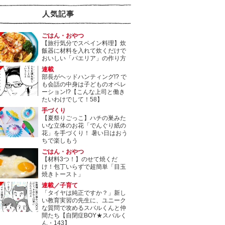
人気記事
ごはん・おやつ
【旅行気分でスペイン料理】炊
飯器に材料を入れて炊くだけで
おいしい「パエリア」の作り方
連載
部長がヘッドハンティング!? で
も会話の中身は子どものオペレ
ーション!?【こんな上司と働き
たいわけでして！58】
手づくり
【夏祭りごっこ】ハチの巣みた
いな立体のお花「でんぐり紙の
花」を手づくり！ 暑い日はおう
ちで楽しもう
ごはん・おやつ
【材料3つ！】のせて焼くだ
け！包丁いらずで超簡単「目玉
焼きトースト」
連載／子育て
「タイヤは純正ですか？」新し
い教育実習の先生に、ユニーク
な質問で攻めるスバルくんと仲
間たち【自閉症BOY★スバルく
ん・143】