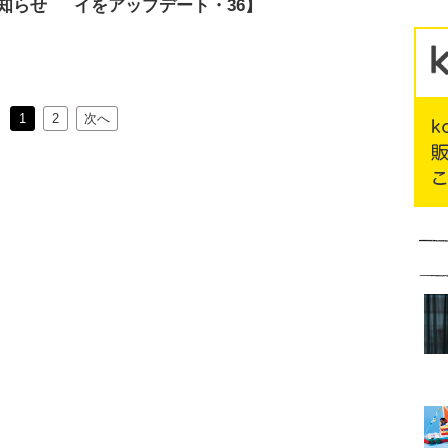
知らせ
イをアップデート・36】
1
2
次へ