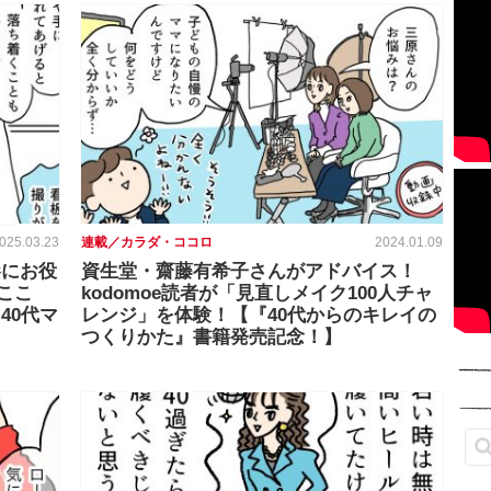
025.03.23
連載／カラダ・ココロ
2024.01.09
影にお役
資生堂・齋藤有希子さんがアドバイス！
ここ
kodomoe読者が「見直しメイク100人チャ
40代マ
レンジ」を体験！【『40代からのキレイの
つくりかた』書籍発売記念！】