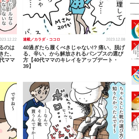
1
023.12.22
連載／カラダ・ココロ
2023.12.08
2
るのは
40過ぎたら履くべきじゃない!? 痛い、脱げ
きた、
る、辛い、から解放されるパンプスの選び
代ママ
方【40代ママのキレイをアップデート・
39】
3
4
5