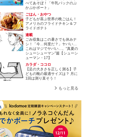
べてあそぼ！「牛乳パックのぷ
かぷかボート」
ごはん・おやつ
子どもが喜ぶ世界の晩ごはん！
アメリカのフライドチキン＆フ
ライドポテト
連載
ごみ収集はこの暑さでも休みナ
シ！「今…何度だ？」ヤバい…
これはマジでヤバい…。“真夏の
シューシューマン”篇【シューシ
ューマン・17】
カラダ・ココロ
【足の大きさを正しく測る】子
どもの靴の最適サイズは？ 月に
1回は測り直そう！
もっと見る