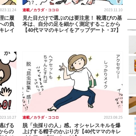
023.11.24
連載／カラダ・ココロ
2023.11.10
理に履
見た目だけで選ぶのは要注意！ 靴選びの基
への負
本は、自分の足を細かく測定することから
キレイ
【40代ママのキレイをアップデート・37】
023.10.27
連載／カラダ・ココロ
2023.08.25
逃げる
脱「虫採りの人」感。オシャレスキルを爆
代からの
上げする帽子のかぶり方【40代ママのキレ