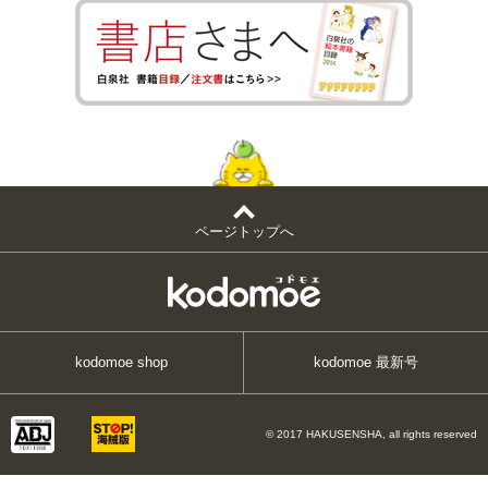
ページトップへ
kodomoe shop
kodomoe 最新号
© 2017 HAKUSENSHA, all rights reserved