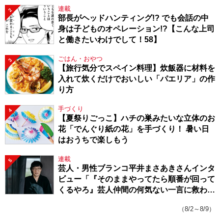
連載
2
部長がヘッドハンティング!? でも会話の中
身は子どものオペレーション!?【こんな上司
と働きたいわけでして！58】
ごはん・おやつ
3
【旅行気分でスペイン料理】炊飯器に材料を
入れて炊くだけでおいしい「パエリア」の作
り方
手づくり
4
【夏祭りごっこ】ハチの巣みたいな立体のお
花「でんぐり紙の花」を手づくり！ 暑い日
はおうちで楽しもう
連載
5
芸人・男性ブランコ平井まさあきさんインタ
ビュー「『そのままやってたら順番が回って
くるやろ』芸人仲間の何気ない一言に救われ
てきたから、頑張れる」
（8/2～8/9）