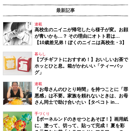
最新記事
連載
高校生のニイニが帰宅したら様子が変。お顔
が青いかも…？ その理由にオトト君は…
【10歳差兄弟！ぼくのニイニは高校生・3】
暮らし
【プチギフトにおすすめ！】おいしいお茶で
ホッとひと息。箱がかわいい「ティーバッ
グ」
連載
「お母さんのひとり時間」を持つことに「罪
悪感」は不要。家族を頼れないときは、お母
さん同士で助け合いたい【タベコト in
Berlin・130】
手づくり
【ボーネルンドのきせつとあそぼ！】画用紙
に、塗って、切って、貼って完成！ 夏を彩