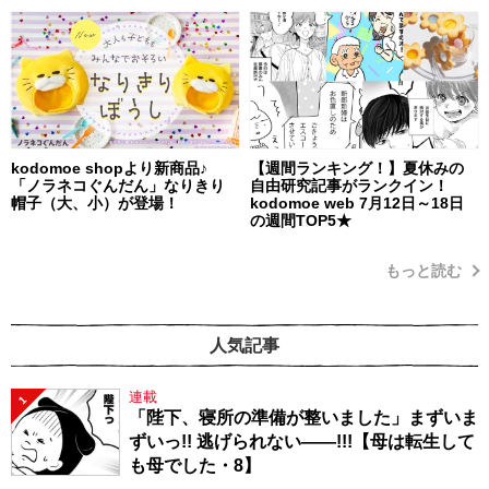
kodomoe shopより新商品♪
【週間ランキング！】夏休みの
「ノラネコぐんだん」なりきり
自由研究記事がランクイン！
帽子（大、小）が登場！
kodomoe web 7月12日～18日
の週間TOP5★
もっと読む
人気記事
連載
1
「陛下、寝所の準備が整いました」まずいま
ずいっ!! 逃げられない――!!!【母は転生して
も母でした・8】