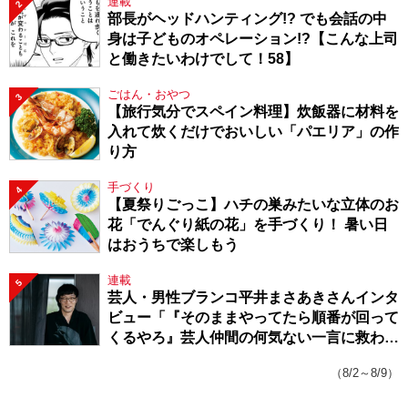
連載
2
部長がヘッドハンティング!? でも会話の中
身は子どものオペレーション!?【こんな上司
と働きたいわけでして！58】
ごはん・おやつ
3
【旅行気分でスペイン料理】炊飯器に材料を
入れて炊くだけでおいしい「パエリア」の作
り方
手づくり
4
【夏祭りごっこ】ハチの巣みたいな立体のお
花「でんぐり紙の花」を手づくり！ 暑い日
はおうちで楽しもう
連載
5
芸人・男性ブランコ平井まさあきさんインタ
ビュー「『そのままやってたら順番が回って
くるやろ』芸人仲間の何気ない一言に救われ
てきたから、頑張れる」
（8/2～8/9）