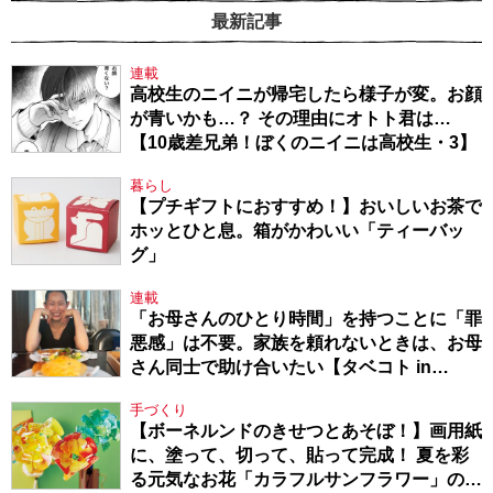
最新記事
連載
高校生のニイニが帰宅したら様子が変。お顔
が青いかも…？ その理由にオトト君は…
【10歳差兄弟！ぼくのニイニは高校生・3】
暮らし
【プチギフトにおすすめ！】おいしいお茶で
ホッとひと息。箱がかわいい「ティーバッ
グ」
連載
「お母さんのひとり時間」を持つことに「罪
悪感」は不要。家族を頼れないときは、お母
さん同士で助け合いたい【タベコト in
Berlin・130】
手づくり
【ボーネルンドのきせつとあそぼ！】画用紙
に、塗って、切って、貼って完成！ 夏を彩
る元気なお花「カラフルサンフラワー」の作