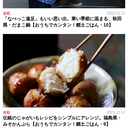
連載
2022.01.17
「なべっこ遠足」もいい思い出。寒い季節に温まる、秋田
県・だまこ鍋【おうちでカンタン！郷土ごはん・10】
連載
2021.12.17
伝統のじゃがいもレシピをシンプルにアレンジ。福島県・
みそかんぷら【おうちでカンタン！郷土ごはん・9】