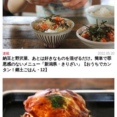
連載
2022.05.20
納豆と野沢菜、あとは好きなものを混ぜるだけ。簡単で罪
悪感のないメニュー「新潟県・きりざい」【おうちでカン
タン！郷土ごはん・12】