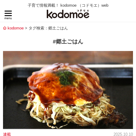
子育て情報満載！ kodomoe （コドモエ）web
kodomoe
タグ検索：郷土ごはん
#郷土ごはん
連載
2025.10.10