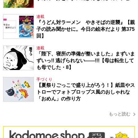
連載
『うどん対ラーメン やきそばの逆襲』【親
子の読み聞かせに。今日の絵本だより 第375
回】
連載
「陛下、寝所の準備が整いました」まずいま
ずいっ!! 逃げられない――!!!【母は転生して
も母でした・8】
手づくり
【夏祭りごっこで盛り上がろう！】紙皿やス
トローでフォトプロップス風のおしゃれな
「おめん」の作り方
もっと読む