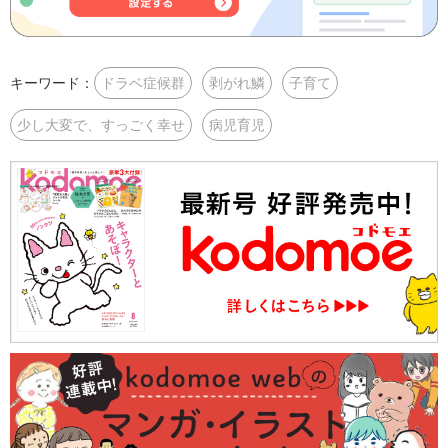
キーワード：
ドラベ症候群
剥がれ鱗
子育て
少し大変で、すっごく幸せ
病児育児