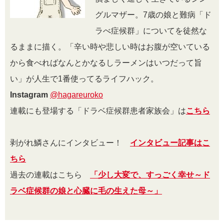
グルマザー。7歳の娘と難病「ド
ラべ症候群」についてを徒然な
るままに描く。「辛い時や悲しい時はお腹が空いている
から食べればなんとかなるしラーメンはいつだって旨
い」が人生で1番使ってるライフハック。
Instagram
@hagareuroko
連載にも登場する「ドラベ症候群患者家族会」は
こちら
剥がれ鱗さんにインタビュー！
インタビュー記事はこ
ちら
過去の連載はこちら
「少し大変で、すっごく幸せ～ド
ラベ症候群の娘と心臓に毛の生えた母～」