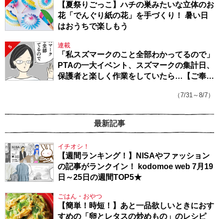
【夏祭りごっこ】ハチの巣みたいな立体のお
花「でんぐり紙の花」を手づくり！ 暑い日
はおうちで楽しもう
連載
5
「私スズマークのこと全部わかってるので」
PTAの一大イベント、スズマークの集計日、
保護者と楽しく作業をしていたら…【ご奉仕
戦隊★PTA・19】
（7/31～8/7）
最新記事
イチオシ！
【週間ランキング！】NISAやファッション
の記事がランクイン！ kodomoe web 7月19
日～25日の週間TOP5★
ごはん・おやつ
【簡単！時短！】あと一品欲しいときにおす
すめの「卵とレタスの炒めもの」のレシピ