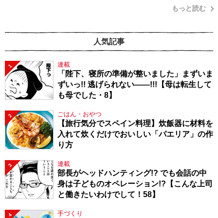
もっと読む
人気記事
連載
1
「陛下、寝所の準備が整いました」まずいま
ずいっ!! 逃げられない――!!!【母は転生して
も母でした・8】
ごはん・おやつ
2
【旅行気分でスペイン料理】炊飯器に材料を
入れて炊くだけでおいしい「パエリア」の作
り方
連載
3
部長がヘッドハンティング!? でも会話の中
身は子どものオペレーション!?【こんな上司
と働きたいわけでして！58】
手づくり
4