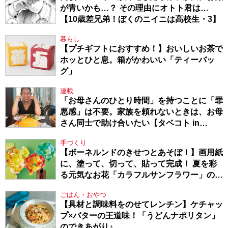
が青いかも…？ その理由にオトト君は…
【10歳差兄弟！ぼくのニイニは高校生・3】
暮らし
【プチギフトにおすすめ！】おいしいお茶で
ホッとひと息。箱がかわいい「ティーバッ
グ」
連載
「お母さんのひとり時間」を持つことに「罪
悪感」は不要。家族を頼れないときは、お母
さん同士で助け合いたい【タベコト in
Berlin・130】
手づくり
【ボーネルンドのきせつとあそぼ！】画用紙
に、塗って、切って、貼って完成！ 夏を彩
る元気なお花「カラフルサンフラワー」の作
り方
ごはん・おやつ
【具材と調味料をのせてレンチン】ケチャッ
プ×バターの王道味！「うどんナポリタン」
のできあがり♪