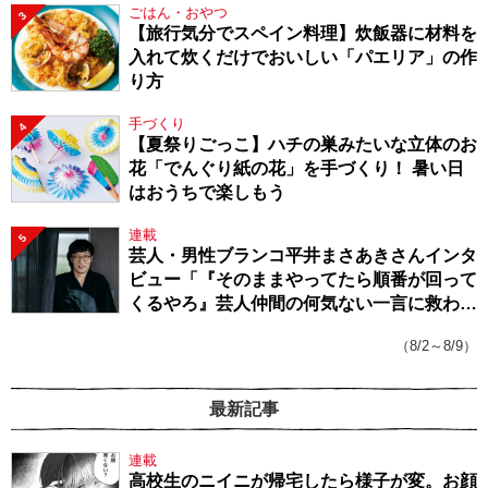
ごはん・おやつ
3
【旅行気分でスペイン料理】炊飯器に材料を
入れて炊くだけでおいしい「パエリア」の作
り方
手づくり
4
【夏祭りごっこ】ハチの巣みたいな立体のお
花「でんぐり紙の花」を手づくり！ 暑い日
はおうちで楽しもう
連載
5
芸人・男性ブランコ平井まさあきさんインタ
ビュー「『そのままやってたら順番が回って
くるやろ』芸人仲間の何気ない一言に救われ
てきたから、頑張れる」
（8/2～8/9）
最新記事
連載
高校生のニイニが帰宅したら様子が変。お顔