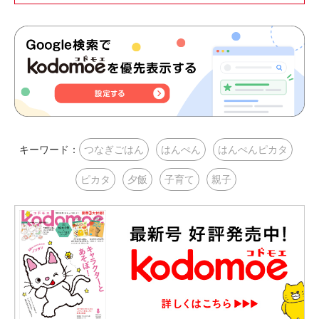
キーワード：
つなぎごはん
はんぺん
はんぺんピカタ
ピカタ
夕飯
子育て
親子