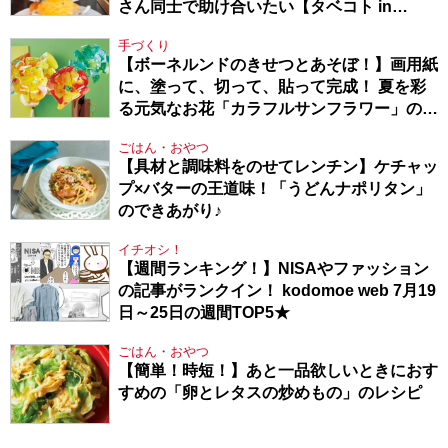
さん同士で助け合いたい【タベコト in
Berlin・130】
手づくり
【ボーネルンドのきせつとあそぼ！】画用紙
に、塗って、切って、貼って完成！ 夏を彩
る元気なお花「カラフルサンフラワー」の作
り方
ごはん・おやつ
【具材と調味料をのせてレンチン】ケチャッ
プ×バターの王道味！「うどんナポリタン」
のできあがり♪
イチオシ！
【週間ランキング！】NISAやファッション
の記事がランクイン！ kodomoe web 7月19
日～25日の週間TOP5★
ごはん・おやつ
【簡単！時短！】あと一品欲しいときにおす
すめの「卵とレタスの炒めもの」のレシピ