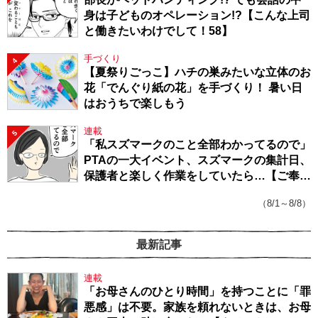
身は子どものオペレーション!?【こんな上司
と働きたいわけでして！58】
手づくり
4
【夏祭りごっこ】ハチの巣みたいな立体のお
花「でんぐり紙の花」を手づくり！ 暑い日
はおうちで楽しもう
連載
5
「私スズマークのこと全部わかってるので」
PTAの一大イベント、スズマークの集計日、
保護者と楽しく作業をしていたら…【ご奉仕
戦隊★PTA・19】
（8/1～8/8）
最新記事
連載
「お母さんのひとり時間」を持つことに「罪
悪感」は不要。家族を頼れないときは、お母