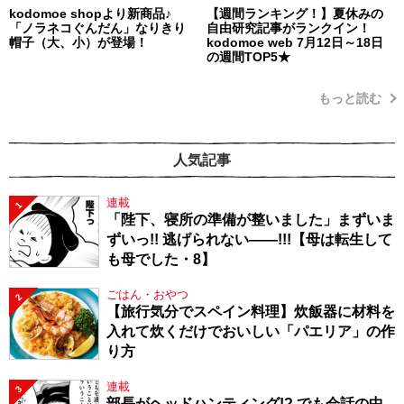
kodomoe shopより新商品♪
【週間ランキング！】夏休みの
「ノラネコぐんだん」なりきり
自由研究記事がランクイン！
帽子（大、小）が登場！
kodomoe web 7月12日～18日
の週間TOP5★
もっと読む
人気記事
連載
1
「陛下、寝所の準備が整いました」まずいま
ずいっ!! 逃げられない――!!!【母は転生して
も母でした・8】
ごはん・おやつ
2
【旅行気分でスペイン料理】炊飯器に材料を
入れて炊くだけでおいしい「パエリア」の作
り方
連載
3
部長がヘッドハンティング!? でも会話の中