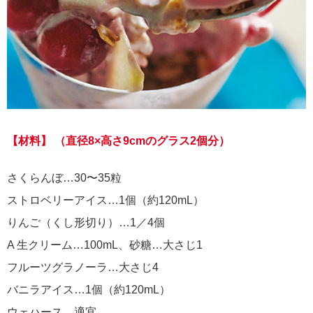
【材料】
（直径8×高さ9cmのグラス2個分）
さくらんぼ…30〜35粒
ストロベリーアイス…1個（約120mL）
りんご（くし形切り）…1／4個
A 生クリーム…100mL、砂糖…大さじ1
フルーツグラノーラ…大さじ4
バニラアイス…1個（約120mL）
ウェハース…適宜