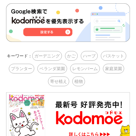
キーワード：
ガーデニング
かご
ハーブ
バスケット
プランター
ベランダ菜園
レモンバーム
家庭菜園
寄せ植え
植物