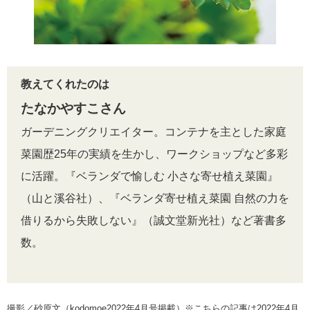
教えてくれたのは
たなかやすこさん
ガーデニングクリエイター。コンテナを主とした家庭
菜園歴25年の実績を生かし、ワークショップなど多彩
に活躍。『
ベランダで愉しむ 小さな寄せ植え菜園』
（山と溪谷社）、
『ベランダ寄せ植え菜園 自然の力を
借りるから失敗しない』（誠文堂新光社）など著書多
数。
撮影／砂原文（kodomoe2022年4月号掲載）※こちらの記事は2022年4月