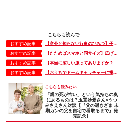
こちらも読んで
おすすめ記事
【意外と知らない行事のひみつ】子どもにはどう伝える？「お盆」って何だろう？
おすすめ記事
【たためばスマホと同サイズ】広げるとビビッドでジューシーな柄が目を引くコンパクトな「扇子」
おすすめ記事
【本当に涼しい服ってありますか？】夏素材の代表「リネン」で夏らしいおしゃれを♪「ワンピース」「パンツ」「スカート」「シャツ」の気になるアイテムはコレ！
おすすめ記事
【おうちでドームキャッチャーに挑戦だ】アンパンマン わくわくドームキャッチャー
こちらも読みたい
「親の死が怖い」という気持ちの奥
にあるものは？玉置妙憂さん×うつ
みさえさん対談【『父の逝きざま 末
期ガンの父を自宅で看取るまで』発
売記念】