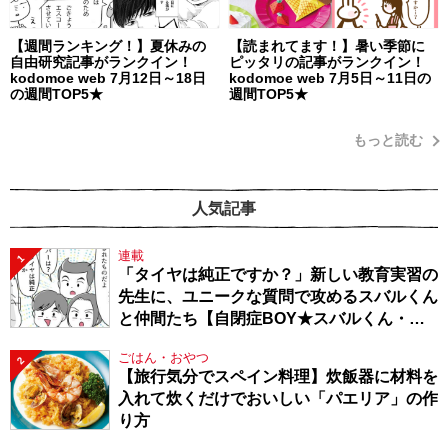
【週間ランキング！】夏休みの
【読まれてます！】暑い季節に
自由研究記事がランクイン！
ピッタリの記事がランクイン！
kodomoe web 7月12日～18日
kodomoe web 7月5日～11日の
の週間TOP5★
週間TOP5★
もっと読む
人気記事
連載
1
「タイヤは純正ですか？」新しい教育実習の
先生に、ユニークな質問で攻めるスバルくん
と仲間たち【自閉症BOY★スバルくん・
143】
ごはん・おやつ
2
【旅行気分でスペイン料理】炊飯器に材料を
入れて炊くだけでおいしい「パエリア」の作
り方