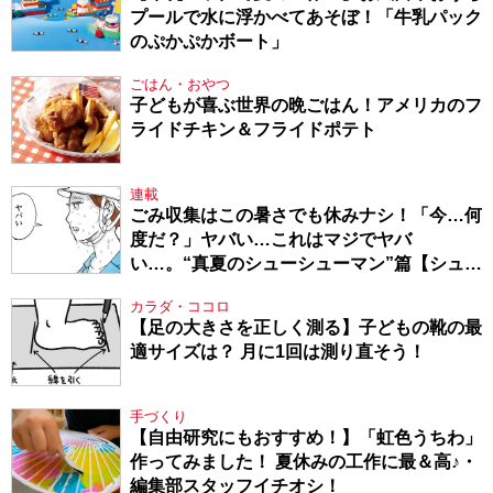
プールで水に浮かべてあそぼ！「牛乳パック
のぷかぷかボート」
ごはん・おやつ
子どもが喜ぶ世界の晩ごはん！アメリカのフ
ライドチキン＆フライドポテト
連載
ごみ収集はこの暑さでも休みナシ！「今…何
度だ？」ヤバい…これはマジでヤバ
い…。“真夏のシューシューマン”篇【シュー
シューマン・17】
カラダ・ココロ
【足の大きさを正しく測る】子どもの靴の最
適サイズは？ 月に1回は測り直そう！
手づくり
【自由研究にもおすすめ！】「虹色うちわ」
作ってみました！ 夏休みの工作に最＆高♪・
編集部スタッフイチオシ！