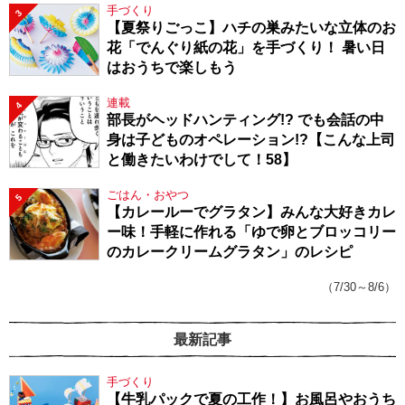
手づくり
3
【夏祭りごっこ】ハチの巣みたいな立体のお
花「でんぐり紙の花」を手づくり！ 暑い日
はおうちで楽しもう
連載
4
部長がヘッドハンティング!? でも会話の中
身は子どものオペレーション!?【こんな上司
と働きたいわけでして！58】
ごはん・おやつ
5
【カレールーでグラタン】みんな大好きカレ
ー味！手軽に作れる「ゆで卵とブロッコリー
のカレークリームグラタン」のレシピ
（7/30～8/6）
最新記事
手づくり
【牛乳パックで夏の工作！】お風呂やおうち