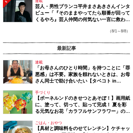
連載
5
芸人・男性ブランコ平井まさあきさんインタ
ビュー「『そのままやってたら順番が回って
くるやろ』芸人仲間の何気ない一言に救われ
てきたから、頑張れる」
（8/1～8/8）
最新記事
連載
「お母さんのひとり時間」を持つことに「罪
悪感」は不要。家族を頼れないときは、お母
さん同士で助け合いたい【タベコト in
Berlin・130】
手づくり
【ボーネルンドのきせつとあそぼ！】画用紙
に、塗って、切って、貼って完成！ 夏を彩
る元気なお花「カラフルサンフラワー」の作
り方
ごはん・おやつ
【具材と調味料をのせてレンチン】ケチャッ