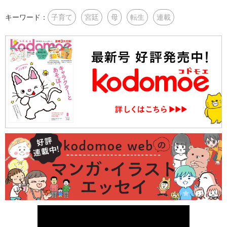
キーワード：
子育て
宮廷
母
転生
連載