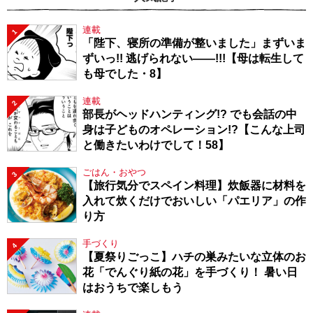
連載
1
「陛下、寝所の準備が整いました」まずいま
ずいっ!! 逃げられない――!!!【母は転生して
も母でした・8】
連載
2
部長がヘッドハンティング!? でも会話の中
身は子どものオペレーション!?【こんな上司
と働きたいわけでして！58】
ごはん・おやつ
3
【旅行気分でスペイン料理】炊飯器に材料を
入れて炊くだけでおいしい「パエリア」の作
り方
手づくり
4
【夏祭りごっこ】ハチの巣みたいな立体のお
花「でんぐり紙の花」を手づくり！ 暑い日
はおうちで楽しもう