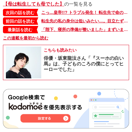
【母は転生しても母でした】
の一覧を見る
こっ…皇帝!!? トラブル発生！ 転生先で命の危機！【母は転生しても母でした・6】
次回の話を読む
転生先の私の身分は低いみたい…。目立たずにいよう、家に帰れるまで…【母は転生しても母でした・4】
前回の話を読む
「陛下、寝所の準備が整いました」まずいまずいっ!! 逃げられない――!!!【母は転生しても母でした・8】
最新話を読む
この連載を最初から読む
こちらも読みたい
俳優・坂東龍汰さん「『スーホの白い
馬』は、子どものころの僕にとってヒ
ーローでした」