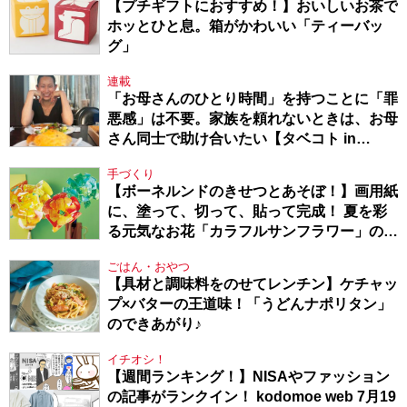
【プチギフトにおすすめ！】おいしいお茶で
ホッとひと息。箱がかわいい「ティーバッ
グ」
連載
「お母さんのひとり時間」を持つことに「罪
悪感」は不要。家族を頼れないときは、お母
さん同士で助け合いたい【タベコト in
Berlin・130】
手づくり
【ボーネルンドのきせつとあそぼ！】画用紙
に、塗って、切って、貼って完成！ 夏を彩
る元気なお花「カラフルサンフラワー」の作
り方
ごはん・おやつ
【具材と調味料をのせてレンチン】ケチャッ
プ×バターの王道味！「うどんナポリタン」
のできあがり♪
イチオシ！
【週間ランキング！】NISAやファッション
の記事がランクイン！ kodomoe web 7月19