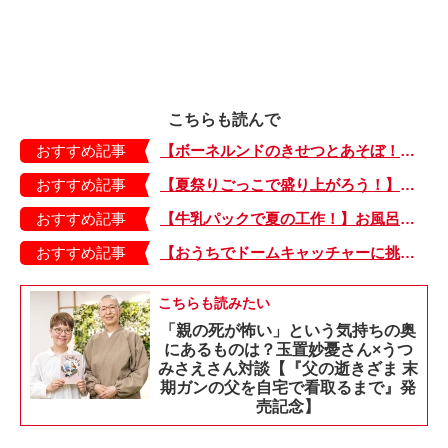
こちらも読んで
おすすめ記事
【ボーネルンドのきせつとあそぼ！】画用紙に、塗って、切って、貼って完成！ 夏を彩る元気なお花「カラフルサンフラワー」の作り方
おすすめ記事
【夏祭りごっこで盛り上がろう！】紙皿やストローでフォトプロップス風のおしゃれな「おめん」の作り方
おすすめ記事
【牛乳パックで夏の工作！】お風呂やおうちプールで水に浮かべてあそぼ！「牛乳パックのぷかぷかボート」
おすすめ記事
【おうちでドームキャッチャーに挑戦だ】アンパンマン わくわくドームキャッチャー
こちらも読みたい
「親の死が怖い」という気持ちの奥
にあるものは？玉置妙憂さん×うつ
みさえさん対談【『父の逝きざま 末
期ガンの父を自宅で看取るまで』発
売記念】