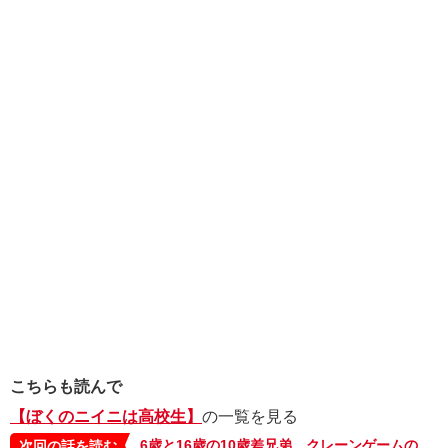
こちらも読んで
【ぼくのニイニは高校生】
の一覧を見る
6歳と16歳の10歳差兄弟。クレーンゲームの前で、おねだりするオトトくんに、ニイニは…【10歳差兄弟！ぼくのニイニは高校生】
次回の話を読む