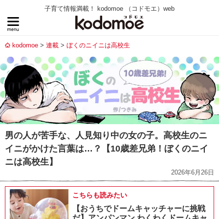
子育て情報満載！ kodomoe （コドモエ）web
kodomoe
連載
ぼくのニイニは高校生
男の人が苦手な、人見知り中の女の子。高校生のニ
イニがかけた言葉は…？【10歳差兄弟！ぼくのニイ
ニは高校生】
2026年6月26日
こちらも読みたい
【おうちでドームキャッチャーに挑戦
だ】アンパンマン わくわくドームキャ