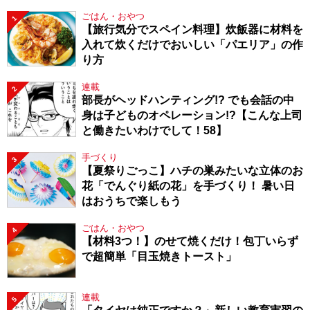
ごはん・おやつ
1
【旅行気分でスペイン料理】炊飯器に材料を
入れて炊くだけでおいしい「パエリア」の作
り方
連載
2
部長がヘッドハンティング!? でも会話の中
身は子どものオペレーション!?【こんな上司
と働きたいわけでして！58】
手づくり
3
【夏祭りごっこ】ハチの巣みたいな立体のお
花「でんぐり紙の花」を手づくり！ 暑い日
はおうちで楽しもう
ごはん・おやつ
4
【材料3つ！】のせて焼くだけ！包丁いらず
で超簡単「目玉焼きトースト」
連載
5