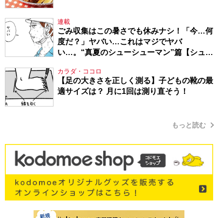
連載
ごみ収集はこの暑さでも休みナシ！「今…何
度だ？」ヤバい…これはマジでヤバ
い…。“真夏のシューシューマン”篇【シュー
シューマン・17】
カラダ・ココロ
【足の大きさを正しく測る】子どもの靴の最
適サイズは？ 月に1回は測り直そう！
もっと読む