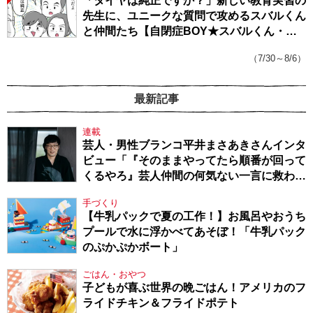
「タイヤは純正ですか？」新しい教育実習の
先生に、ユニークな質問で攻めるスバルくん
と仲間たち【自閉症BOY★スバルくん・
143】
（7/30～8/6）
最新記事
連載
芸人・男性ブランコ平井まさあきさんインタ
ビュー「『そのままやってたら順番が回って
くるやろ』芸人仲間の何気ない一言に救われ
てきたから、頑張れる」
手づくり
【牛乳パックで夏の工作！】お風呂やおうち
プールで水に浮かべてあそぼ！「牛乳パック
のぷかぷかボート」
ごはん・おやつ
子どもが喜ぶ世界の晩ごはん！アメリカのフ
ライドチキン＆フライドポテト