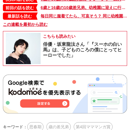
6歳と16歳の10歳差兄弟。幼稚園に迎えに行って「キライやだ、ニイニ！」と泣かれてしまった理由は？【10歳差兄弟！ぼくのニイニは高校生】
前回の話を読む
毎日同じ服着てたら、可哀そう？ 同じ幼稚園のママに言われた言葉、今思うことは…【10歳差兄弟！ぼくのニイニは高校生】
最新話を読む
この連載を最初から読む
こちらも読みたい
俳優・坂東龍汰さん「『スーホの白い
馬』は、子どものころの僕にとってヒ
ーローでした」
キーワード：
思春期
歳の差兄弟
第4回マママンガ賞