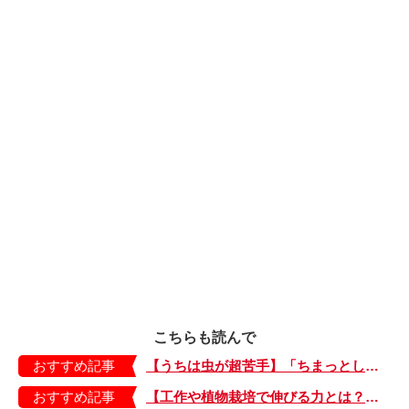
こちらも読んで
おすすめ記事
【うちは虫が超苦手】「ちまっとした虫にも大騒ぎ！」「可愛い系の虫……でも逃げる！」教えて！ みんなの虫ギライエピソード
おすすめ記事
【工作や植物栽培で伸びる力とは？】「非認知能力」を養う、おうちで楽しむ創作あそび・おうちあそび図鑑5