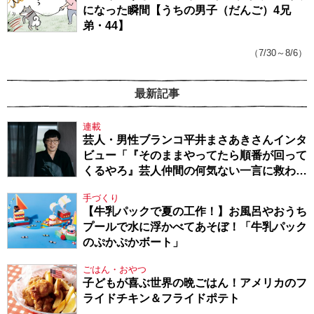
になった瞬間【うちの男子（だんご）4兄
弟・44】
（7/30～8/6）
最新記事
連載
芸人・男性ブランコ平井まさあきさんインタ
ビュー「『そのままやってたら順番が回って
くるやろ』芸人仲間の何気ない一言に救われ
てきたから、頑張れる」
手づくり
【牛乳パックで夏の工作！】お風呂やおうち
プールで水に浮かべてあそぼ！「牛乳パック
のぷかぷかボート」
ごはん・おやつ
子どもが喜ぶ世界の晩ごはん！アメリカのフ
ライドチキン＆フライドポテト