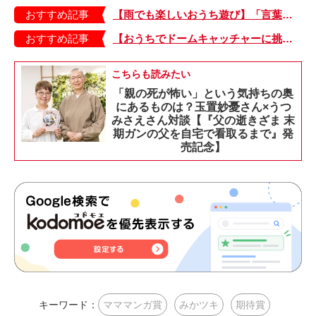
おすすめ記事
【雨でも楽しいおうち遊び】「言葉あそび」で伸ばす表現力や想像力・おうちあそび図鑑4
おすすめ記事
【おうちでドームキャッチャーに挑戦だ】アンパンマン わくわくドームキャッチャー
こちらも読みたい
「親の死が怖い」という気持ちの奥
にあるものは？玉置妙憂さん×うつ
みさえさん対談【『父の逝きざま 末
期ガンの父を自宅で看取るまで』発
売記念】
キーワード：
マママンガ賞
みかツキ
期待賞