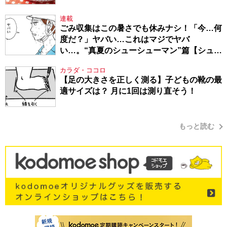
連載
ごみ収集はこの暑さでも休みナシ！「今…何
度だ？」ヤバい…これはマジでヤバ
い…。“真夏のシューシューマン”篇【シュー
シューマン・17】
カラダ・ココロ
【足の大きさを正しく測る】子どもの靴の最
適サイズは？ 月に1回は測り直そう！
もっと読む