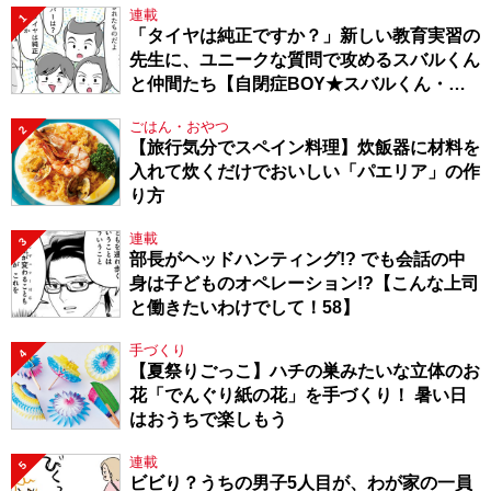
連載
1
「タイヤは純正ですか？」新しい教育実習の
先生に、ユニークな質問で攻めるスバルくん
と仲間たち【自閉症BOY★スバルくん・
143】
ごはん・おやつ
2
【旅行気分でスペイン料理】炊飯器に材料を
入れて炊くだけでおいしい「パエリア」の作
り方
連載
3
部長がヘッドハンティング!? でも会話の中
身は子どものオペレーション!?【こんな上司
と働きたいわけでして！58】
手づくり
4
【夏祭りごっこ】ハチの巣みたいな立体のお
花「でんぐり紙の花」を手づくり！ 暑い日
はおうちで楽しもう
連載
5
ビビり？うちの男子5人目が、わが家の一員