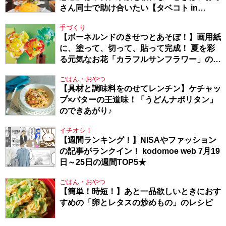
さん同士で助け合いたい【タベコト in
Berlin・130】
手づくり
【ボーネルンドのきせつとあそぼ！】画用紙
に、塗って、切って、貼って完成！ 夏を彩
る元気なお花「カラフルサンフラワー」の作
り方
ごはん・おやつ
【具材と調味料をのせてレンチン】ケチャッ
プ×バターの王道味！「うどんナポリタン」
のできあがり♪
イチオシ！
【週間ランキング！】NISAやファッション
の記事がランクイン！ kodomoe web 7月19
日～25日の週間TOP5★
ごはん・おやつ
【簡単！時短！】あと一品欲しいときにおす
すめの「卵とレタスの炒めもの」のレシピ