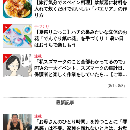
【旅行気分でスペイン料理】炊飯器に材料を
入れて炊くだけでおいしい「パエリア」の作
り方
手づくり
4
【夏祭りごっこ】ハチの巣みたいな立体のお
花「でんぐり紙の花」を手づくり！ 暑い日
はおうちで楽しもう
連載
5
「私スズマークのこと全部わかってるので」
PTAの一大イベント、スズマークの集計日、
保護者と楽しく作業をしていたら…【ご奉仕
戦隊★PTA・19】
（8/1～8/8）
最新記事
連載
「お母さんのひとり時間」を持つことに「罪
悪感」は不要。家族を頼れないときは、お母