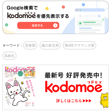
キーワード：
思春期
歳の差兄弟
第4回マママンガ賞
高校生