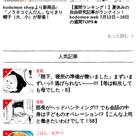
kodomoe shopより新商品♪
【週間ランキング！】夏休みの
「ノラネコぐんだん」なりきり
自由研究記事がランクイン！
帽子（大、小）が登場！
kodomoe web 7月12日～18日
の週間TOP5★
もっと読む
人気記事
連載
1
「陛下、寝所の準備が整いました」まずいま
ずいっ!! 逃げられない――!!!【母は転生して
も母でした・8】
連載
2
部長がヘッドハンティング!? でも会話の中
身は子どものオペレーション!?【こんな上司
と働きたいわけでして！58】
ごはん・おやつ
3