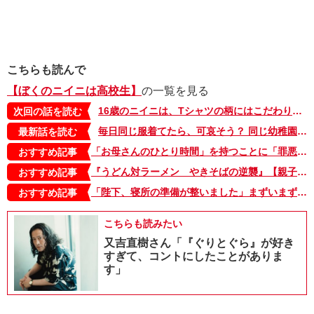
こちらも読んで
【ぼくのニイニは高校生】
の一覧を見る
16歳のニイニは、Tシャツの柄にはこだわりあり！のお年頃。なのに、髪にはまさかの⁉【10歳差兄弟！ぼくのニイニは高校生・2】
次回の話を読む
毎日同じ服着てたら、可哀そう？ 同じ幼稚園のママに言われた言葉、今思うことは…【10歳差兄弟！ぼくのニイニは高校生】
最新話を読む
「お母さんのひとり時間」を持つことに「罪悪感」は不要。家族を頼れないときは、お母さん同士で助け合いたい【タベコト in Berlin・130】
おすすめ記事
『うどん対ラーメン やきそばの逆襲』【親子の読み聞かせに。今日の絵本だより 第375回】
おすすめ記事
「陛下、寝所の準備が整いました」まずいまずいっ!! 逃げられない――!!!【母は転生しても母でした・8】
おすすめ記事
こちらも読みたい
又吉直樹さん「『ぐりとぐら』が好き
すぎて、コントにしたことがありま
す」