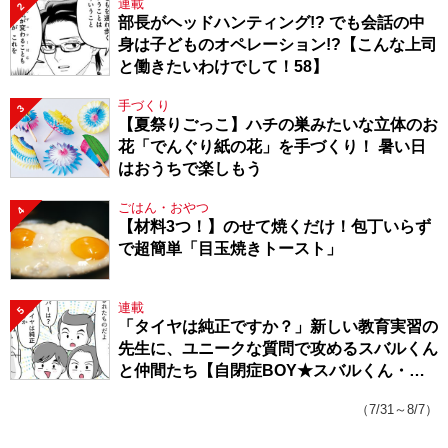
連載
2
部長がヘッドハンティング!? でも会話の中
身は子どものオペレーション!?【こんな上司
と働きたいわけでして！58】
手づくり
3
【夏祭りごっこ】ハチの巣みたいな立体のお
花「でんぐり紙の花」を手づくり！ 暑い日
はおうちで楽しもう
ごはん・おやつ
4
【材料3つ！】のせて焼くだけ！包丁いらず
で超簡単「目玉焼きトースト」
連載
5
「タイヤは純正ですか？」新しい教育実習の
先生に、ユニークな質問で攻めるスバルくん
と仲間たち【自閉症BOY★スバルくん・
143】
（7/31～8/7）