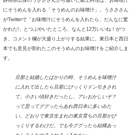
静岡県出身のうさささんから届いた郷土料理は、お味噌汁
にそうめんを入れる「そうめんのお味噌汁」。うさささん
がTwitterで「お味噌汁にそうめんを入れたら、だんなに驚
かれた!」とつぶやいたところ、なんと12万いいね！がつ
き、コメント欄が大盛り上がりする結果に。東日本と西日
本でも意見が割れたこのそうめんのお味噌汁をご紹介しま
す。
旦那と結婚したばかりの時、そうめんを味噌汁
に入れて出したら旦那にびっくりドン引きされ
て。小さい頃好きだったし、アレおかしいぞ？
って思ってググったらあれ西日本に多いみた
い。どおりで東京生まれの東京育ちの旦那がび
っくりするわけだ。でも今ググったら結構あっ