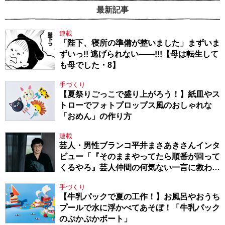
最新記事
連載
「陛下、寝所の準備が整いました」まずいま
ずいっ!! 逃げられない――!!!【母は転生して
も母でした・8】
手づくり
【夏祭りごっこで盛り上がろう！】紙皿やス
トローでフォトプロップス風のおしゃれな
「おめん」の作り方
連載
芸人・男性ブランコ平井まさあきさんインタ
ビュー「『そのままやってたら順番が回って
くるやろ』芸人仲間の何気ない一言に救われ
てきたから、頑張れる」
手づくり
【牛乳パックで夏の工作！】お風呂やおうち
プールで水に浮かべてあそぼ！「牛乳パック
のぷかぷかボート」