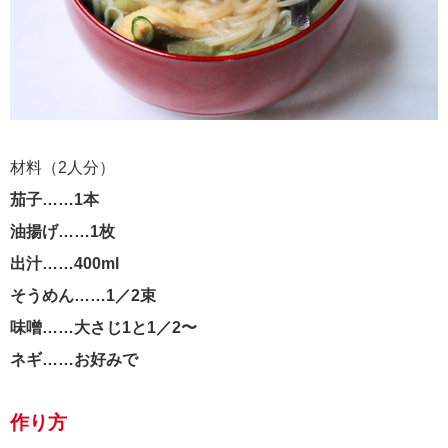
材料（2人分）
茄子……1本
油揚げ……1枚
出汁……400ml
そうめん……1／2束
味噌……大さじ1と1／2〜
ネギ……お好みで
作り方