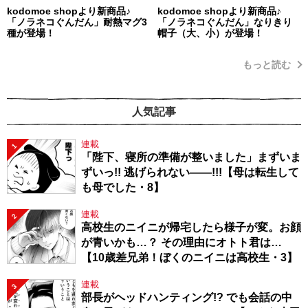
kodomoe shopより新商品♪
kodomoe shopより新商品♪
「ノラネコぐんだん」耐熱マグ3
「ノラネコぐんだん」なりきり
種が登場！
帽子（大、小）が登場！
もっと読む
人気記事
連載
1
「陛下、寝所の準備が整いました」まずいま
ずいっ!! 逃げられない――!!!【母は転生して
も母でした・8】
連載
2
高校生のニイニが帰宅したら様子が変。お顔
が青いかも…？ その理由にオトト君は…
【10歳差兄弟！ぼくのニイニは高校生・3】
連載
3
部長がヘッドハンティング!? でも会話の中