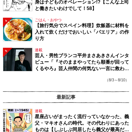
身は子どものオペレーション!?【こんな上司
と働きたいわけでして！58】
ごはん・おやつ
4
【旅行気分でスペイン料理】炊飯器に材料を
入れて炊くだけでおいしい「パエリア」の作
り方
連載
5
芸人・男性ブランコ平井まさあきさんインタ
ビュー「『そのままやってたら順番が回って
くるやろ』芸人仲間の何気ない一言に救われ
てきたから、頑張れる」
（8/3～8/10）
最新記事
連載
星座占いがまったく流行っていなかった、義
父・マキオさんの時代。その代わりにあった
ものは【しぶしぶ同居したら義父が最高だっ