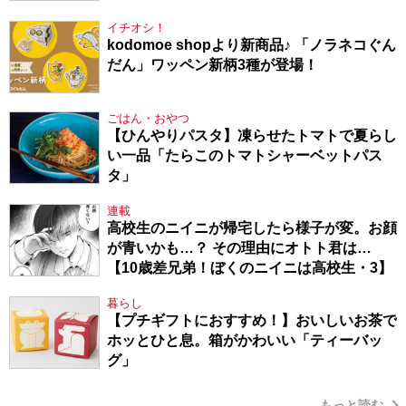
た件・104】
イチオシ！
kodomoe shopより新商品♪ 「ノラネコぐん
だん」ワッペン新柄3種が登場！
ごはん・おやつ
【ひんやりパスタ】凍らせたトマトで夏らし
い一品「たらこのトマトシャーベットパス
タ」
連載
高校生のニイニが帰宅したら様子が変。お顔
が青いかも…？ その理由にオトト君は…
【10歳差兄弟！ぼくのニイニは高校生・3】
暮らし
【プチギフトにおすすめ！】おいしいお茶で
ホッとひと息。箱がかわいい「ティーバッ
グ」
もっと読む