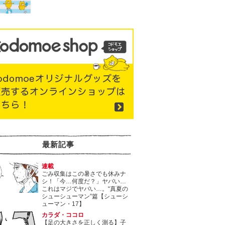
最新記事
連載
ごみ収集はこの暑さでも休みナ
シ！「今…何度だ？」ヤバい…
これはマジでヤバい…。“真夏の
シューシューマン”篇【シューシ
ューマン・17】
カラダ・ココロ
【足の大きさを正しく測る】子