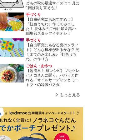
どもの靴の最適サイズは？ 月に
1回は測り直そう！
手づくり
【自由研究にもおすすめ！】
「虹色うちわ」作ってみまし
た！ 夏休みの工作に最＆高♪・
編集部スタッフイチオシ！
手づくり
【自由研究にもなる夏のクラフ
ト】どんな模様が出るかな？ 開
くまでのお楽しみ♪「虹色うち
わ」の作り方
ごはん・おやつ
【超簡単！ 麺レシピ】ツレヅレ
ハナコさんに聞く、パパッと作
れる「オイルサーディンとミニ
トマトの冷製パスタ」
もっと見る