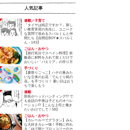
人気記事
連載／子育て
「タイヤは純正ですか？」新し
い教育実習の先生に、ユニーク
な質問で攻めるスバルくんと仲
間たち【自閉症BOY★スバルく
ん・143】
ごはん・おやつ
【旅行気分でスペイン料理】炊
飯器に材料を入れて炊くだけで
おいしい「パエリア」の作り方
手づくり
【夏祭りごっこ】ハチの巣みた
いな立体のお花「でんぐり紙の
花」を手づくり！ 暑い日はおう
ちで楽しもう
連載
部長がヘッドハンティング!? で
も会話の中身は子どものオペレ
ーション!?【こんな上司と働き
たいわけでして！58】
ごはん・おやつ
【カレールーでグラタン】みん
な大好きカレー味！手軽に作れ
る「ゆで卵とブロッコリーのカ