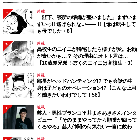
連載
1
「陛下、寝所の準備が整いました」まずいま
ずいっ!! 逃げられない――!!!【母は転生して
も母でした・8】
連載
2
高校生のニイニが帰宅したら様子が変。お顔
が青いかも…？ その理由にオトト君は…
【10歳差兄弟！ぼくのニイニは高校生・3】
連載
3
部長がヘッドハンティング!? でも会話の中
身は子どものオペレーション!?【こんな上司
と働きたいわけでして！58】
連載
4
芸人・男性ブランコ平井まさあきさんインタ
ビュー「『そのままやってたら順番が回って
くるやろ』芸人仲間の何気ない一言に救われ
てきたから、頑張れる」
連載
5