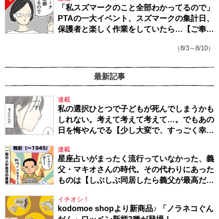
「私スズマークのこと全部わかってるので」
PTAの一大イベント、スズマークの集計日、
保護者と楽しく作業をしていたら…【ご奉仕
戦隊★PTA・19】
（8/3～8/10）
最新記事
連載
私の選択ひとつで子どもが死んでしまうかも
しれない。考えて考えて考えて…。でもあの
日を悔やんでる【少し大変で、すっごく幸せ
～ドラベ症候群の娘と心臓に毛の生えた母
連載
～・54】
星座占いがまったく流行っていなかった、義
父・マキオさんの時代。その代わりにあった
ものは【しぶしぶ同居したら義父が最高だっ
た件・104】
イチオシ！
kodomoe shopより新商品♪ 「ノラネコぐん