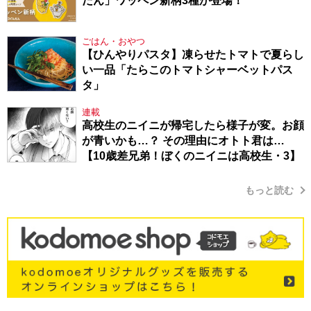
だん」ワッペン新柄3種が登場！
ごはん・おやつ
【ひんやりパスタ】凍らせたトマトで夏らし
い一品「たらこのトマトシャーベットパス
タ」
連載
高校生のニイニが帰宅したら様子が変。お顔
が青いかも…？ その理由にオトト君は…
【10歳差兄弟！ぼくのニイニは高校生・3】
もっと読む