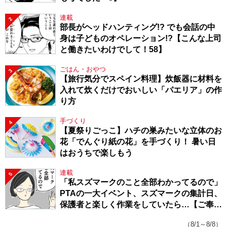
連載
2
部長がヘッドハンティング!? でも会話の中
身は子どものオペレーション!?【こんな上司
と働きたいわけでして！58】
ごはん・おやつ
3
【旅行気分でスペイン料理】炊飯器に材料を
入れて炊くだけでおいしい「パエリア」の作
り方
手づくり
4
【夏祭りごっこ】ハチの巣みたいな立体のお
花「でんぐり紙の花」を手づくり！ 暑い日
はおうちで楽しもう
連載
5
「私スズマークのこと全部わかってるので」
PTAの一大イベント、スズマークの集計日、
保護者と楽しく作業をしていたら…【ご奉仕
戦隊★PTA・19】
（8/1～8/8）