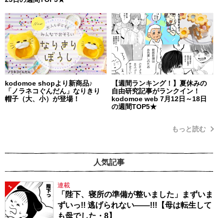
kodomoe shopより新商品♪
【週間ランキング！】夏休みの
「ノラネコぐんだん」なりきり
自由研究記事がランクイン！
帽子（大、小）が登場！
kodomoe web 7月12日～18日
の週間TOP5★
もっと読む
人気記事
連載
1
「陛下、寝所の準備が整いました」まずいま
ずいっ!! 逃げられない――!!!【母は転生して
も母でした・8】