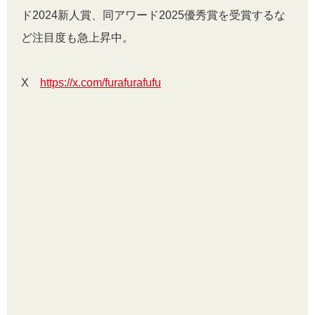
ド2024新人賞、
同アワード2025優秀賞
を受賞するな
ど注目度も急上昇中。
X
https://x.com/furafurafufu