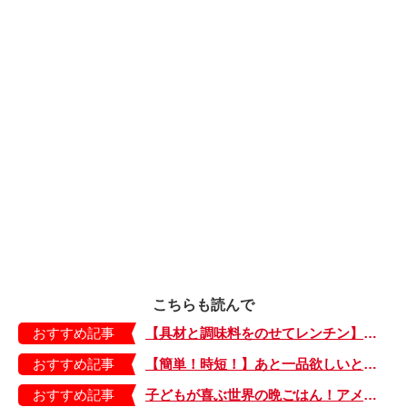
こちらも読んで
おすすめ記事
【具材と調味料をのせてレンチン】ケチャップ×バターの王道味！「うどんナポリタン」のできあがり♪
おすすめ記事
【簡単！時短！】あと一品欲しいときにおすすめの「卵とレタスの炒めもの」のレシピ
おすすめ記事
子どもが喜ぶ世界の晩ごはん！アメリカのフライドチキン＆フライドポテト