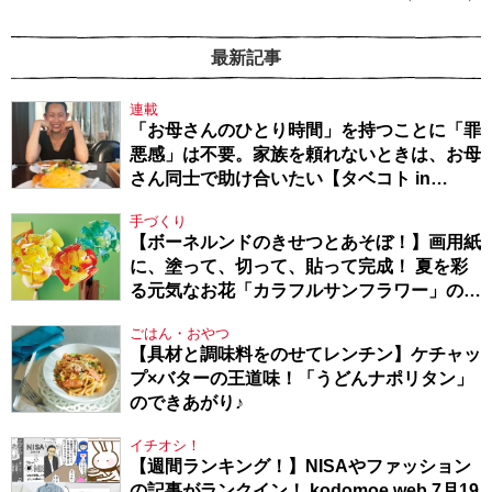
最新記事
連載
「お母さんのひとり時間」を持つことに「罪
悪感」は不要。家族を頼れないときは、お母
さん同士で助け合いたい【タベコト in
Berlin・130】
手づくり
【ボーネルンドのきせつとあそぼ！】画用紙
に、塗って、切って、貼って完成！ 夏を彩
る元気なお花「カラフルサンフラワー」の作
り方
ごはん・おやつ
【具材と調味料をのせてレンチン】ケチャッ
プ×バターの王道味！「うどんナポリタン」
のできあがり♪
イチオシ！
【週間ランキング！】NISAやファッション
の記事がランクイン！ kodomoe web 7月19