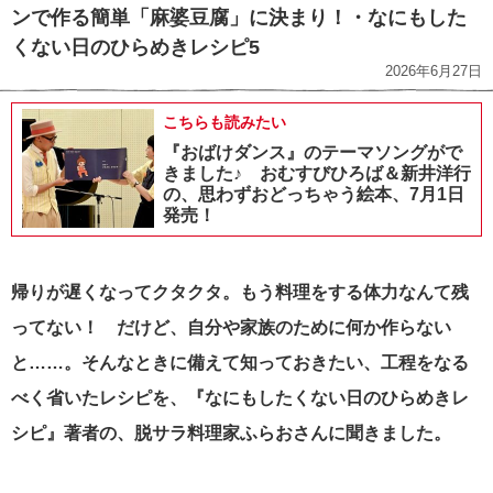
ンで作る簡単「麻婆豆腐」に決まり！・なにもした
くない日のひらめきレシピ5
2026年6月27日
こちらも読みたい
『おばけダンス』のテーマソングがで
きました♪ おむすびひろば＆新井洋行
の、思わずおどっちゃう絵本、7月1日
発売！
帰りが遅くなってクタクタ。もう料理をする体力なんて残
ってない！ だけど、自分や家族のために何か作らない
と……。
そんなときに備えて知っておきたい、工程をなる
べく省いたレシピを、『なにもしたくない日のひらめきレ
シピ』著者の、脱サラ料理家ふらおさんに聞きました。