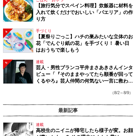
3
【旅行気分でスペイン料理】炊飯器に材料を
入れて炊くだけでおいしい「パエリア」の作
り方
手づくり
4
【夏祭りごっこ】ハチの巣みたいな立体のお
花「でんぐり紙の花」を手づくり！ 暑い日
はおうちで楽しもう
連載
5
芸人・男性ブランコ平井まさあきさんインタ
ビュー「『そのままやってたら順番が回って
くるやろ』芸人仲間の何気ない一言に救われ
てきたから、頑張れる」
（8/2～8/9）
最新記事
連載
高校生のニイニが帰宅したら様子が変。お顔