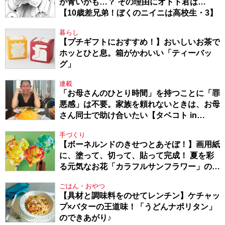
が青いかも…？ その理由にオトト君は…
【10歳差兄弟！ぼくのニイニは高校生・3】
暮らし
【プチギフトにおすすめ！】おいしいお茶で
ホッとひと息。箱がかわいい「ティーバッ
グ」
連載
「お母さんのひとり時間」を持つことに「罪
悪感」は不要。家族を頼れないときは、お母
さん同士で助け合いたい【タベコト in
Berlin・130】
手づくり
【ボーネルンドのきせつとあそぼ！】画用紙
に、塗って、切って、貼って完成！ 夏を彩
る元気なお花「カラフルサンフラワー」の作
り方
ごはん・おやつ
【具材と調味料をのせてレンチン】ケチャッ
プ×バターの王道味！「うどんナポリタン」
のできあがり♪