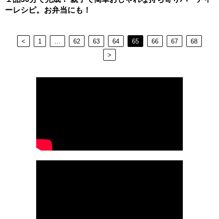
ーレシピ。お弁当にも！
<
1
…
62
63
64
65
66
67
68
>