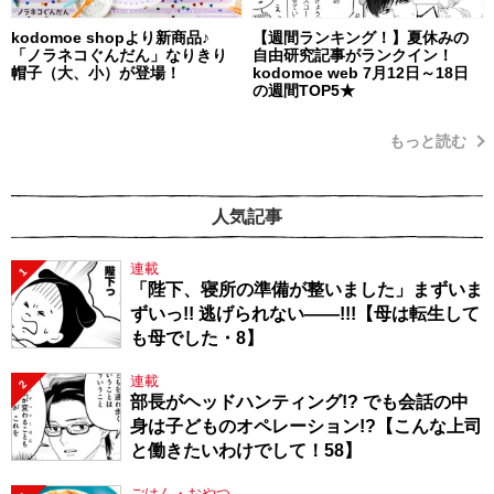
kodomoe shopより新商品♪
【週間ランキング！】夏休みの
「ノラネコぐんだん」なりきり
自由研究記事がランクイン！
帽子（大、小）が登場！
kodomoe web 7月12日～18日
の週間TOP5★
もっと読む
人気記事
連載
1
「陛下、寝所の準備が整いました」まずいま
ずいっ!! 逃げられない――!!!【母は転生して
も母でした・8】
連載
2
部長がヘッドハンティング!? でも会話の中
身は子どものオペレーション!?【こんな上司
と働きたいわけでして！58】
ごはん・おやつ