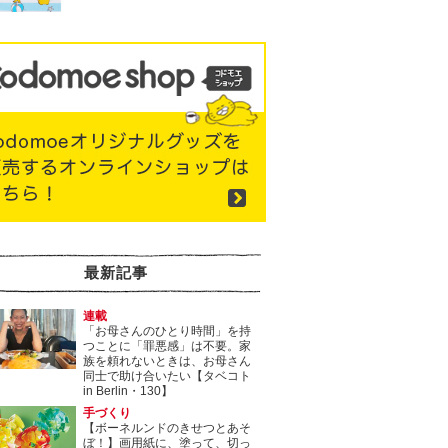
最新記事
連載
「お母さんのひとり時間」を持
つことに「罪悪感」は不要。家
族を頼れないときは、お母さん
同士で助け合いたい【タベコト
in Berlin・130】
手づくり
【ボーネルンドのきせつとあそ
ぼ！】画用紙に、塗って、切っ