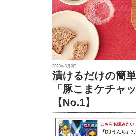
2020年3月9日
漬けるだけの簡
「豚こまケチャ
【No.1】
こちらも読みたい
『DJうんち』7