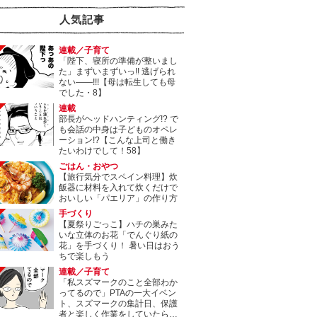
人気記事
連載／子育て
「陛下、寝所の準備が整いまし
た」まずいまずいっ!! 逃げられ
ない――!!!【母は転生しても母
でした・8】
連載
部長がヘッドハンティング!? で
も会話の中身は子どものオペレ
ーション!?【こんな上司と働き
たいわけでして！58】
ごはん・おやつ
【旅行気分でスペイン料理】炊
飯器に材料を入れて炊くだけで
おいしい「パエリア」の作り方
手づくり
【夏祭りごっこ】ハチの巣みた
いな立体のお花「でんぐり紙の
花」を手づくり！ 暑い日はおう
ちで楽しもう
連載／子育て
「私スズマークのこと全部わか
ってるので」PTAの一大イベン
ト、スズマークの集計日、保護
者と楽しく作業をしていたら…