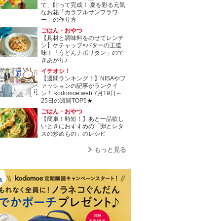
て、貼って完成！ 夏を彩る元気
なお花「カラフルサンフラワ
ー」の作り方
ごはん・おやつ
【具材と調味料をのせてレンチ
ン】ケチャップ×バターの王道
味！「うどんナポリタン」ので
きあがり♪
イチオシ！
【週間ランキング！】NISAやフ
ァッションの記事がランクイ
ン！ kodomoe web 7月19日～
25日の週間TOP5★
ごはん・おやつ
【簡単！時短！】あと一品欲し
いときにおすすめの「卵とレタ
スの炒めもの」のレシピ
もっと見る