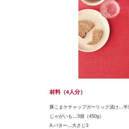
材料（4人分）
豚こまケチャップガーリック漬け…半
じゃがいも…3個（450g）
A バター…大さじ3