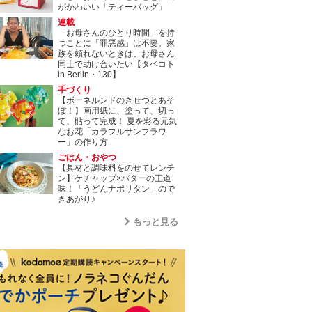
がかわいい「ティーバッグ」
連載
「お母さんのひとり時間」を持
つことに「罪悪感」は不要。家
族を頼れないときは、お母さん
同士で助け合いたい【タベコト
in Berlin・130】
手づくり
【ボーネルンドのきせつとあそ
ぼ！】画用紙に、塗って、切っ
て、貼って完成！ 夏を彩る元気
なお花「カラフルサンフラワ
ー」の作り方
ごはん・おやつ
【具材と調味料をのせてレンチ
ン】ケチャップ×バターの王道
味！「うどんナポリタン」ので
きあがり♪
もっと見る