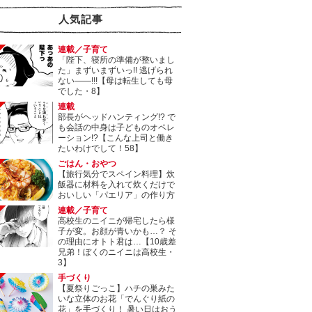
人気記事
連載／子育て
「陛下、寝所の準備が整いまし
た」まずいまずいっ!! 逃げられ
ない――!!!【母は転生しても母
でした・8】
連載
部長がヘッドハンティング!? で
も会話の中身は子どものオペレ
ーション!?【こんな上司と働き
たいわけでして！58】
ごはん・おやつ
【旅行気分でスペイン料理】炊
飯器に材料を入れて炊くだけで
おいしい「パエリア」の作り方
連載／子育て
高校生のニイニが帰宅したら様
子が変。お顔が青いかも…？ そ
の理由にオトト君は…【10歳差
兄弟！ぼくのニイニは高校生・
3】
手づくり
【夏祭りごっこ】ハチの巣みた
いな立体のお花「でんぐり紙の
花」を手づくり！ 暑い日はおう