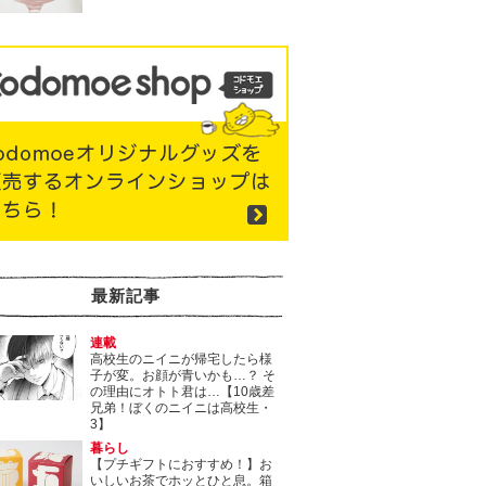
最新記事
連載
高校生のニイニが帰宅したら様
子が変。お顔が青いかも…？ そ
の理由にオトト君は…【10歳差
兄弟！ぼくのニイニは高校生・
3】
暮らし
【プチギフトにおすすめ！】お
いしいお茶でホッとひと息。箱