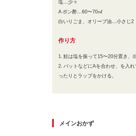
塩…少々
A ポン酢…60〜70㎖
白いりごま、オリーブ油…小さじ2
作り方
1. 鮭は塩を振って15〜20分置き
2. バットなどにAを合わせ、を入
ったりとラップをかける。
メインおかず