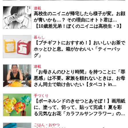
連載
高校生のニイニが帰宅したら様子が変。お顔
が青いかも…？ その理由にオトト君は…
【10歳差兄弟！ぼくのニイニは高校生・3】
暮らし
【プチギフトにおすすめ！】おいしいお茶で
ホッとひと息。箱がかわいい「ティーバッ
グ」
連載
「お母さんのひとり時間」を持つことに「罪
悪感」は不要。家族を頼れないときは、お母
さん同士で助け合いたい【タベコト in
Berlin・130】
手づくり
【ボーネルンドのきせつとあそぼ！】画用紙
に、塗って、切って、貼って完成！ 夏を彩
る元気なお花「カラフルサンフラワー」の作
り方
ごはん・おやつ