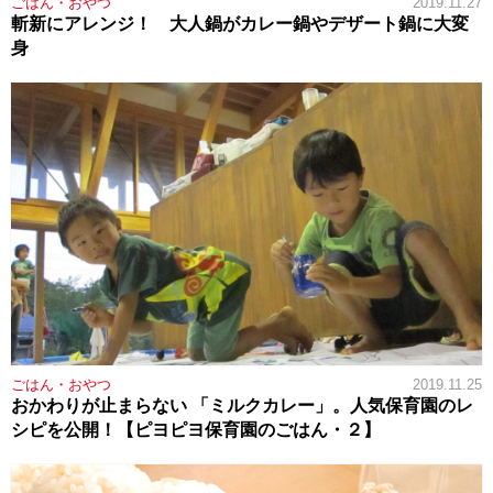
ごはん・おやつ
2019.11.27
斬新にアレンジ！ 大人鍋がカレー鍋やデザート鍋に大変
身
ごはん・おやつ
2019.11.25
おかわりが止まらない 「ミルクカレー」。人気保育園のレ
シピを公開！【ピヨピヨ保育園のごはん・２】