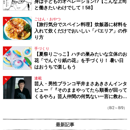
身は子どものオペレーション!?【こんな上司
と働きたいわけでして！58】
ごはん・おやつ
3
【旅行気分でスペイン料理】炊飯器に材料を
入れて炊くだけでおいしい「パエリア」の作
り方
手づくり
4
【夏祭りごっこ】ハチの巣みたいな立体のお
花「でんぐり紙の花」を手づくり！ 暑い日
はおうちで楽しもう
連載
5
芸人・男性ブランコ平井まさあきさんインタ
ビュー「『そのままやってたら順番が回って
くるやろ』芸人仲間の何気ない一言に救われ
てきたから、頑張れる」
（8/2～8/9）
最新記事