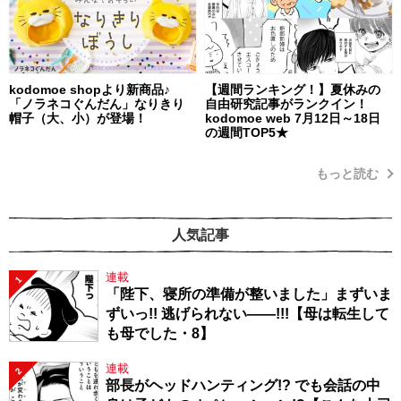
kodomoe shopより新商品♪
【週間ランキング！】夏休みの
「ノラネコぐんだん」なりきり
自由研究記事がランクイン！
帽子（大、小）が登場！
kodomoe web 7月12日～18日
の週間TOP5★
もっと読む
人気記事
連載
1
「陛下、寝所の準備が整いました」まずいま
ずいっ!! 逃げられない――!!!【母は転生して
も母でした・8】
連載
2
部長がヘッドハンティング!? でも会話の中