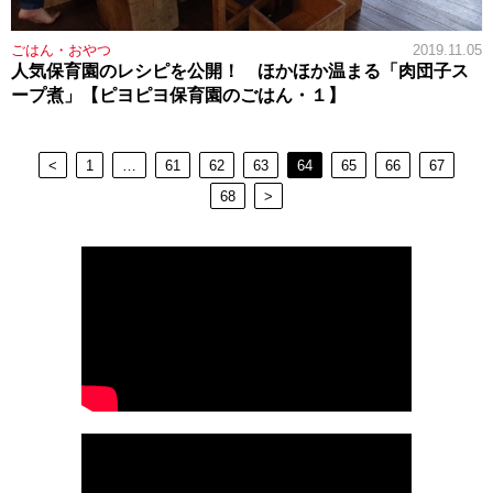
ごはん・おやつ
2019.11.05
人気保育園のレシピを公開！ ほかほか温まる「肉団子ス
ープ煮」【ピヨピヨ保育園のごはん・１】
<
1
…
61
62
63
64
65
66
67
68
>