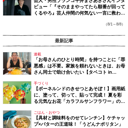
芸人・男性ブランコ平井まさあきさんインタ
ビュー「『そのままやってたら順番が回って
くるやろ』芸人仲間の何気ない一言に救われ
てきたから、頑張れる」
（8/1～8/8）
最新記事
連載
「お母さんのひとり時間」を持つことに「罪
悪感」は不要。家族を頼れないときは、お母
さん同士で助け合いたい【タベコト in
Berlin・130】
手づくり
【ボーネルンドのきせつとあそぼ！】画用紙
に、塗って、切って、貼って完成！ 夏を彩
る元気なお花「カラフルサンフラワー」の作
り方
ごはん・おやつ
【具材と調味料をのせてレンチン】ケチャッ
プ×バターの王道味！「うどんナポリタン」