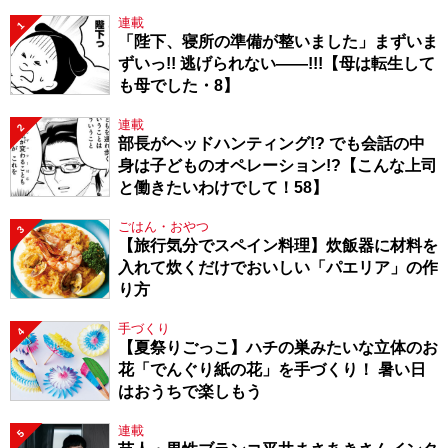
連載
1
「陛下、寝所の準備が整いました」まずいま
ずいっ!! 逃げられない――!!!【母は転生して
も母でした・8】
連載
2
部長がヘッドハンティング!? でも会話の中
身は子どものオペレーション!?【こんな上司
と働きたいわけでして！58】
ごはん・おやつ
3
【旅行気分でスペイン料理】炊飯器に材料を
入れて炊くだけでおいしい「パエリア」の作
り方
手づくり
4
【夏祭りごっこ】ハチの巣みたいな立体のお
花「でんぐり紙の花」を手づくり！ 暑い日
はおうちで楽しもう
連載
5