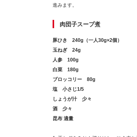
進みます。
肉団子スープ煮
豚ひき 240g（一人30g×2個）
玉ねぎ 24g
人参 100g
白菜 180g
ブロッコリー 80g
塩 小さじ1/5
しょうが汁 少々
酒 少々
昆布 適量