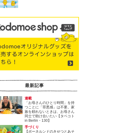
最新記事
連載
「お母さんのひとり時間」を持
つことに「罪悪感」は不要。家
族を頼れないときは、お母さん
同士で助け合いたい【タベコト
in Berlin・130】
手づくり
【ボーネルンドのきせつとあそ