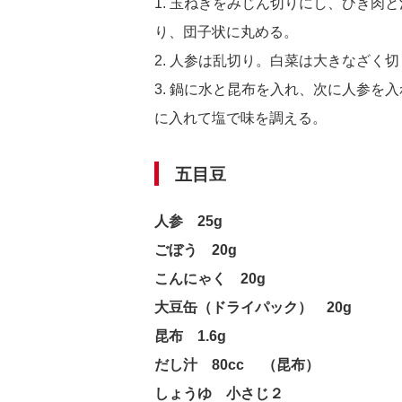
1. 玉ねぎをみじん切りにし、ひき肉
り、団子状に丸める。
2. 人参は乱切り。白菜は大きなざく
3. 鍋に水と昆布を入れ、次に人参を
に入れて塩で味を調える。
五目豆
人参 25g
ごぼう 20g
こんにゃく 20g
大豆缶（ドライパック） 20g
昆布 1.6g
だし汁 80cc （昆布）
しょうゆ 小さじ２