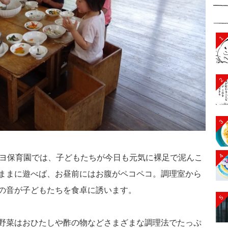
1
2
3
4
ピヨ保育園では、子どもたちが今日も元気に裸足で泥んこ
ままに遊べば、お昼前にはお腹がペコペコ。調理室から
の音が子どもたちを食卓に誘います。
5
野菜はおひたしや酢の物などさまざまな調理法でたっぷ