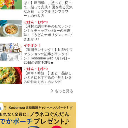
ぼ！】画用紙に、塗って、切っ
て、貼って完成！ 夏を彩る元気
なお花「カラフルサンフラワ
ー」の作り方
ごはん・おやつ
【具材と調味料をのせてレンチ
ン】ケチャップ×バターの王道
味！「うどんナポリタン」ので
きあがり♪
イチオシ！
【週間ランキング！】NISAやフ
ァッションの記事がランクイ
ン！ kodomoe web 7月19日～
25日の週間TOP5★
ごはん・おやつ
【簡単！時短！】あと一品欲し
いときにおすすめの「卵とレタ
スの炒めもの」のレシピ
もっと見る