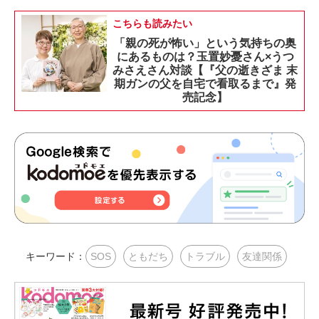
こちらも読みたい
「親の死が怖い」という気持ちの奥
にあるものは？玉置妙憂さん×うつ
みさえさん対談【『父の逝きざま 末
期ガンの父を自宅で看取るまで』発
売記念】
キーワード：
SOS
ともだち
トラブル
友達関係