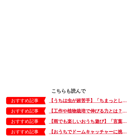
こちらも読んで
おすすめ記事
【うちは虫が超苦手】「ちまっとした虫にも大騒ぎ！」「可愛い系の虫……でも逃げる！」教えて！ みんなの虫ギライエピソード
おすすめ記事
【工作や植物栽培で伸びる力とは？】「非認知能力」を養う、おうちで楽しむ創作あそび・おうちあそび図鑑5
おすすめ記事
【雨でも楽しいおうち遊び】「言葉あそび」で伸ばす表現力や想像力・おうちあそび図鑑4
おすすめ記事
【おうちでドームキャッチャーに挑戦だ】アンパンマン わくわくドームキャッチャー