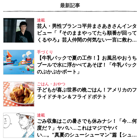
最新記事
連載
芸人・男性ブランコ平井まさあきさんインタ
ビュー「『そのままやってたら順番が回って
くるやろ』芸人仲間の何気ない一言に救われ
てきたから、頑張れる」
手づくり
【牛乳パックで夏の工作！】お風呂やおうち
プールで水に浮かべてあそぼ！「牛乳パック
のぷかぷかボート」
ごはん・おやつ
子どもが喜ぶ世界の晩ごはん！アメリカのフ
ライドチキン＆フライドポテト
連載
ごみ収集はこの暑さでも休みナシ！「今…何
度だ？」ヤバい…これはマジでヤバ
い…。“真夏のシューシューマン”篇【シュー