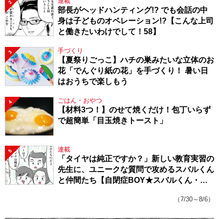
連載
2
部長がヘッドハンティング!? でも会話の中
身は子どものオペレーション!?【こんな上司
と働きたいわけでして！58】
手づくり
3
【夏祭りごっこ】ハチの巣みたいな立体のお
花「でんぐり紙の花」を手づくり！ 暑い日
はおうちで楽しもう
ごはん・おやつ
4
【材料3つ！】のせて焼くだけ！包丁いらず
で超簡単「目玉焼きトースト」
連載
5
「タイヤは純正ですか？」新しい教育実習の
先生に、ユニークな質問で攻めるスバルくん
と仲間たち【自閉症BOY★スバルくん・
143】
（7/30～8/6）