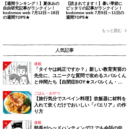
【週間ランキング！】夏休みの
【読まれてます！】暑い季節に
自由研究記事がランクイン！
ピッタリの記事がランクイン！
kodomoe web 7月12日～18日
kodomoe web 7月5日～11日の
の週間TOP5★
週間TOP5★
もっと読む
人気記事
連載
1
「タイヤは純正ですか？」新しい教育実習の
先生に、ユニークな質問で攻めるスバルくん
と仲間たち【自閉症BOY★スバルくん・
143】
ごはん・おやつ
2
【旅行気分でスペイン料理】炊飯器に材料を
入れて炊くだけでおいしい「パエリア」の作
り方
連載
3
部長がヘッドハンティング!? でも会話の中