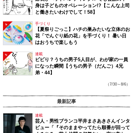
身は子どものオペレーション!?【こんな上司
と働きたいわけでして！58】
手づくり
4
【夏祭りごっこ】ハチの巣みたいな立体のお
花「でんぐり紙の花」を手づくり！ 暑い日
はおうちで楽しもう
連載
5
ビビり？うちの男子5人目が、わが家の一員
になった瞬間【うちの男子（だんご）4兄
弟・44】
（7/30～8/6）
最新記事
連載
芸人・男性ブランコ平井まさあきさんインタ
ビュー「『そのままやってたら順番が回って