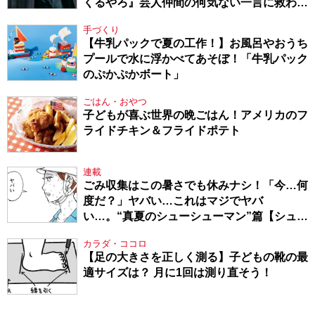
くるやろ』芸人仲間の何気ない一言に救われ
てきたから、頑張れる」
手づくり
【牛乳パックで夏の工作！】お風呂やおうち
プールで水に浮かべてあそぼ！「牛乳パック
のぷかぷかボート」
ごはん・おやつ
子どもが喜ぶ世界の晩ごはん！アメリカのフ
ライドチキン＆フライドポテト
連載
ごみ収集はこの暑さでも休みナシ！「今…何
度だ？」ヤバい…これはマジでヤバ
い…。“真夏のシューシューマン”篇【シュー
シューマン・17】
カラダ・ココロ
【足の大きさを正しく測る】子どもの靴の最
適サイズは？ 月に1回は測り直そう！