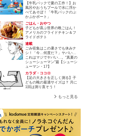
【牛乳パックで夏の工作！】お
風呂やおうちプールで水に浮か
べてあそぼ！「牛乳パックのぷ
かぷかボート」
ごはん・おやつ
子どもが喜ぶ世界の晩ごはん！
アメリカのフライドチキン＆フ
ライドポテト
連載
ごみ収集はこの暑さでも休みナ
シ！「今…何度だ？」ヤバい…
これはマジでヤバい…。“真夏の
シューシューマン”篇【シューシ
ューマン・17】
カラダ・ココロ
【足の大きさを正しく測る】子
どもの靴の最適サイズは？ 月に
1回は測り直そう！
もっと見る