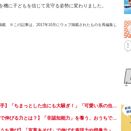
を機に子どもを信じて見守る姿勢に変わりました。
月号掲載 ※この記事は、2017年10月にウェブ掲載されたものを再編集し
【うちは虫が超苦手】「ちまっとした虫にも大騒ぎ！」「可愛い系の虫……でも逃げる！」教えて！ みんなの虫ギライエピソード
【工作や植物栽培で伸びる力とは？】「非認知能力」を養う、おうちで楽しむ創作あそび・おうちあそび図鑑5
【雨でも楽しいおうち遊び】「言葉あそび」で伸ばす表現力や想像力・おうちあそび図鑑4