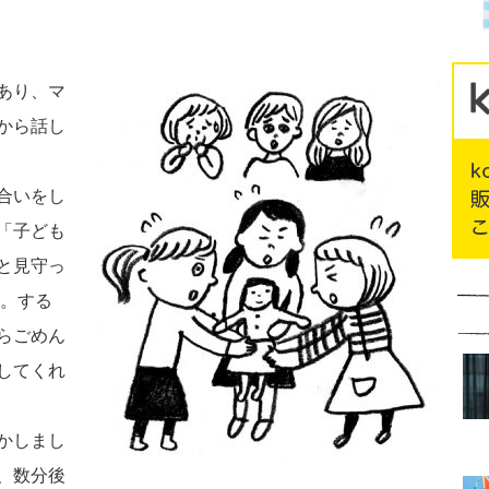
あり、マ
から話し
合いをし
「子ども
と見守っ
た。する
らごめん
してくれ
かしまし
、数分後