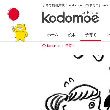
子育て情報満載！ kodomoe （コドモエ）web
ホーム
絵本
子育て
ご
kodomoe
子育て