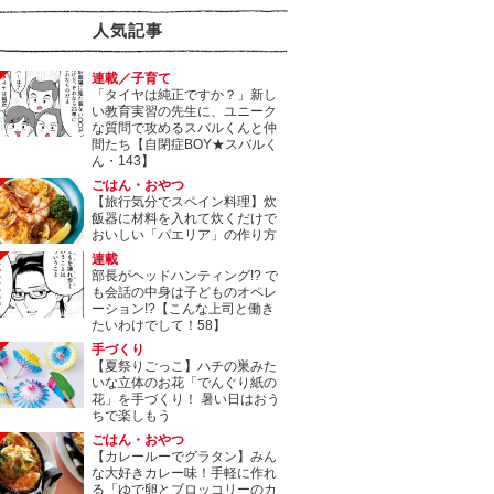
人気記事
連載／子育て
「タイヤは純正ですか？」新し
い教育実習の先生に、ユニーク
な質問で攻めるスバルくんと仲
間たち【自閉症BOY★スバルく
ん・143】
ごはん・おやつ
【旅行気分でスペイン料理】炊
飯器に材料を入れて炊くだけで
おいしい「パエリア」の作り方
連載
部長がヘッドハンティング!? で
も会話の中身は子どものオペレ
ーション!?【こんな上司と働き
たいわけでして！58】
手づくり
【夏祭りごっこ】ハチの巣みた
いな立体のお花「でんぐり紙の
花」を手づくり！ 暑い日はおう
ちで楽しもう
ごはん・おやつ
【カレールーでグラタン】みん
な大好きカレー味！手軽に作れ
る「ゆで卵とブロッコリーのカ