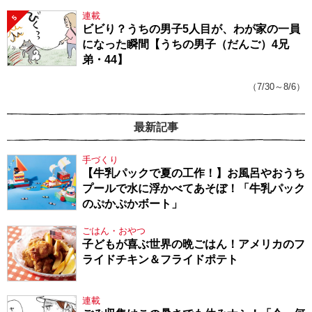
連載
5
ビビり？うちの男子5人目が、わが家の一員
になった瞬間【うちの男子（だんご）4兄
弟・44】
（7/30～8/6）
最新記事
手づくり
【牛乳パックで夏の工作！】お風呂やおうち
プールで水に浮かべてあそぼ！「牛乳パック
のぷかぷかボート」
ごはん・おやつ
子どもが喜ぶ世界の晩ごはん！アメリカのフ
ライドチキン＆フライドポテト
連載