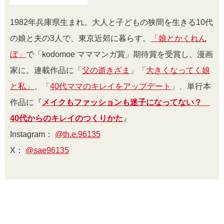
1982年兵庫県生まれ。大人と子どもの狭間を生きる10代
の娘と夫の3人で、東京近郊に暮らす。
「娘とかくれん
ぼ」
で「kodomoe マママンガ賞」期待賞を受賞し、漫画
家に。連載作品に「
父の逝きざま
」「
大きくなってく娘
と私」
、「
40代ママのキレイをアップデート
」、単行本
作品に『
メイクもファッションも迷子になってない？
40代からのキレイのつくりかた
』
Instagram：
@th.e.96135
X：
@sae96135