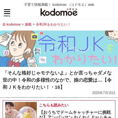
子育て情報満載！ kodomoe （コドモエ）web
kodomoe
連載
令和JKをわかりたい！
「そんな格好じゃモテないよ」とか言っちゃダメな
世の中！令和の多様性のなかで、娘の恋愛は…【令
和ＪＫをわかりたい！・16】
2025年7月15日
こちらも読みたい
【おうちでドームキャッチャーに挑戦
だ】アンパンマン わくわくドームキャ