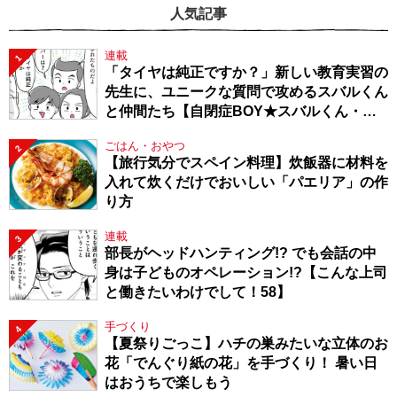
人気記事
連載
1
「タイヤは純正ですか？」新しい教育実習の
先生に、ユニークな質問で攻めるスバルくん
と仲間たち【自閉症BOY★スバルくん・
143】
ごはん・おやつ
2
【旅行気分でスペイン料理】炊飯器に材料を
入れて炊くだけでおいしい「パエリア」の作
り方
連載
3
部長がヘッドハンティング!? でも会話の中
身は子どものオペレーション!?【こんな上司
と働きたいわけでして！58】
手づくり
4
【夏祭りごっこ】ハチの巣みたいな立体のお
花「でんぐり紙の花」を手づくり！ 暑い日
はおうちで楽しもう