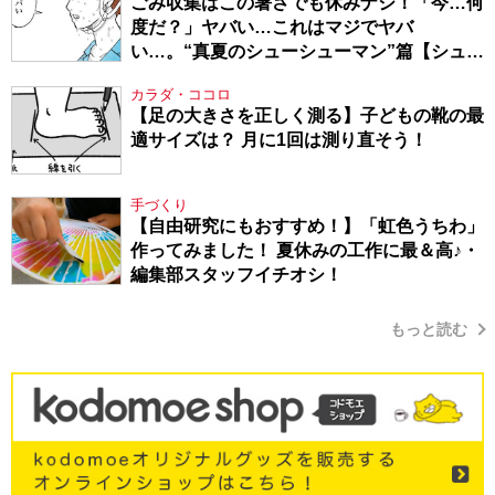
ごみ収集はこの暑さでも休みナシ！「今…何
度だ？」ヤバい…これはマジでヤバ
い…。“真夏のシューシューマン”篇【シュー
シューマン・17】
カラダ・ココロ
【足の大きさを正しく測る】子どもの靴の最
適サイズは？ 月に1回は測り直そう！
手づくり
【自由研究にもおすすめ！】「虹色うちわ」
作ってみました！ 夏休みの工作に最＆高♪・
編集部スタッフイチオシ！
もっと読む