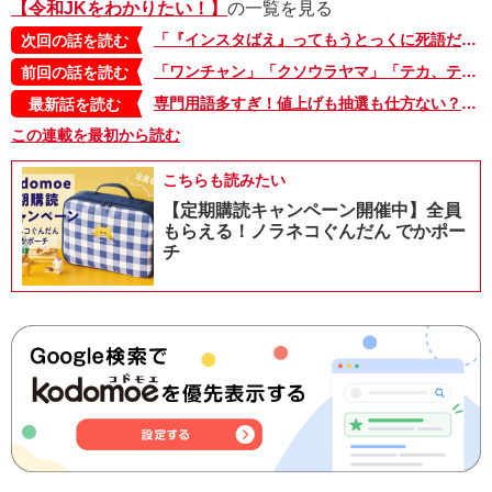
【令和JKをわかりたい！】
の一覧を見る
「『インスタばえ』ってもうとっくに死語だよ」。さらに「ばえない」も死語。じゃあ、今のトレンドって!?【令和ＪＫをわかりたい！・17】
次回の話を読む
「ワンチャン」「クソウラヤマ」「テカ、テカ」…何を言ってるかわからない娘のおしゃべり。分かり合うにはどうしたら？【令和ＪＫをわかりたい！・15】
前回の話を読む
専門用語多すぎ！値上げも抽選も仕方ない？人気テーマパークがすごいことになってる話【令和ＪＫをわかりたい！・28】
最新話を読む
この連載を最初から読む
こちらも読みたい
【定期購読キャンペーン開催中】全員
もらえる！ノラネコぐんだん でかポー
チ