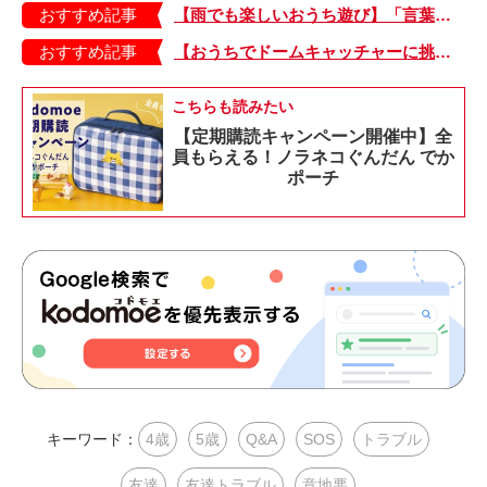
おすすめ記事
【雨でも楽しいおうち遊び】「言葉あそび」で伸ばす表現力や想像力・おうちあそび図鑑4
おすすめ記事
【おうちでドームキャッチャーに挑戦だ】アンパンマン わくわくドームキャッチャー
こちらも読みたい
【定期購読キャンペーン開催中】全
員もらえる！ノラネコぐんだん でか
ポーチ
キーワード：
4歳
5歳
Q&A
SOS
トラブル
友達
友達トラブル
意地悪