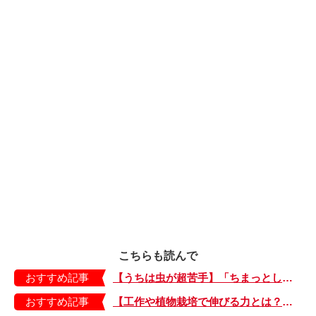
こちらも読んで
おすすめ記事
【うちは虫が超苦手】「ちまっとした虫にも大騒ぎ！」「可愛い系の虫……でも逃げる！」教えて！ みんなの虫ギライエピソード
おすすめ記事
【工作や植物栽培で伸びる力とは？】「非認知能力」を養う、おうちで楽しむ創作あそび・おうちあそび図鑑5