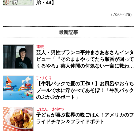
弟・44】
（7/30～8/6）
最新記事
連載
芸人・男性ブランコ平井まさあきさんインタ
ビュー「『そのままやってたら順番が回って
くるやろ』芸人仲間の何気ない一言に救われ
てきたから、頑張れる」
手づくり
【牛乳パックで夏の工作！】お風呂やおうち
プールで水に浮かべてあそぼ！「牛乳パック
のぷかぷかボート」
ごはん・おやつ
子どもが喜ぶ世界の晩ごはん！アメリカのフ
ライドチキン＆フライドポテト