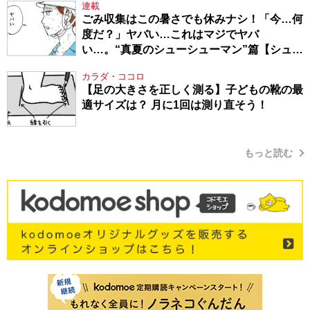
連載
ごみ収集はこの暑さでも休みナシ！「今…何
度だ？」ヤバい…これはマジでヤバ
い…。“真夏のシューシューマン”篇【シュー
シューマン・17】
カラダ・ココロ
【足の大きさを正しく測る】子どもの靴の最
適サイズは？ 月に1回は測り直そう！
もっと読む