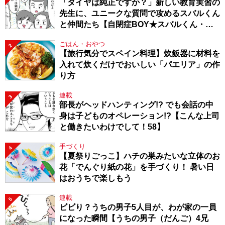
「タイヤは純正ですか？」新しい教育実習の
先生に、ユニークな質問で攻めるスバルくん
と仲間たち【自閉症BOY★スバルくん・
143】
ごはん・おやつ
2
【旅行気分でスペイン料理】炊飯器に材料を
入れて炊くだけでおいしい「パエリア」の作
り方
連載
3
部長がヘッドハンティング!? でも会話の中
身は子どものオペレーション!?【こんな上司
と働きたいわけでして！58】
手づくり
4
【夏祭りごっこ】ハチの巣みたいな立体のお
花「でんぐり紙の花」を手づくり！ 暑い日
はおうちで楽しもう
連載
5
ビビり？うちの男子5人目が、わが家の一員
になった瞬間【うちの男子（だんご）4兄