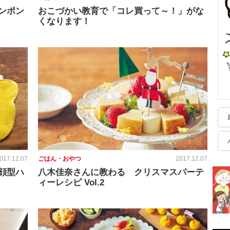
ンポン
おこづかい教育で「コレ買って～！」がな
くなります！
017.12.07
ごはん・おやつ
2017.12.07
顔型ハ
八木佳奈さんに教わる クリスマスパーテ
ィーレシピ Vol.2