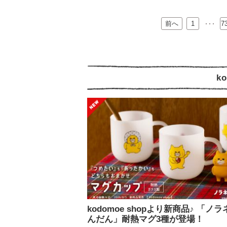
前へ
…
1
7
k
kodomoe shopより新商品♪ 「ノ
んだん」耐熱マグ3種が登場！