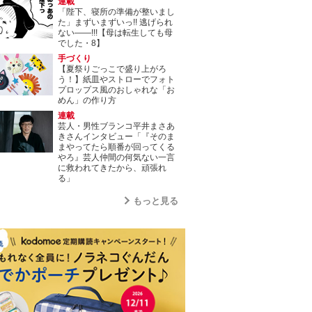
連載
「陛下、寝所の準備が整いまし
た」まずいまずいっ!! 逃げられ
ない――!!!【母は転生しても母
でした・8】
手づくり
【夏祭りごっこで盛り上がろ
う！】紙皿やストローでフォト
プロップス風のおしゃれな「お
めん」の作り方
連載
芸人・男性ブランコ平井まさあ
きさんインタビュー「『そのま
まやってたら順番が回ってくる
やろ』芸人仲間の何気ない一言
に救われてきたから、頑張れ
る」
もっと見る