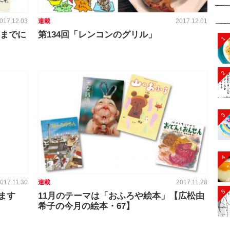
017.12.03
連載
2017.12.01
ままでに
第134回「レンコンのグリル」
1
2
3
4
017.11.30
連載
2017.11.28
5
えます
11月のテーマは「おふろや絵本」【広松由
希子の今月の絵本・67】