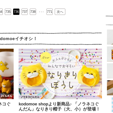
34
735
736
737
…
738
771
次へ
odomoeイチオシ！
ラネコぐ
kodomoe shopより新商品♪ 「ノラネコぐ
んだん」なりきり帽子（大、小）が登場！