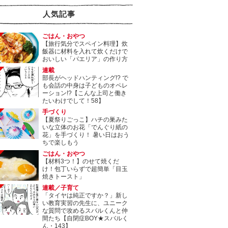
人気記事
ごはん・おやつ
【旅行気分でスペイン料理】炊
飯器に材料を入れて炊くだけで
おいしい「パエリア」の作り方
連載
部長がヘッドハンティング!? で
も会話の中身は子どものオペレ
ーション!?【こんな上司と働き
たいわけでして！58】
手づくり
【夏祭りごっこ】ハチの巣みた
いな立体のお花「でんぐり紙の
花」を手づくり！ 暑い日はおう
ちで楽しもう
ごはん・おやつ
【材料3つ！】のせて焼くだ
け！包丁いらずで超簡単「目玉
焼きトースト」
連載／子育て
「タイヤは純正ですか？」新し
い教育実習の先生に、ユニーク
な質問で攻めるスバルくんと仲
間たち【自閉症BOY★スバルく
ん・143】