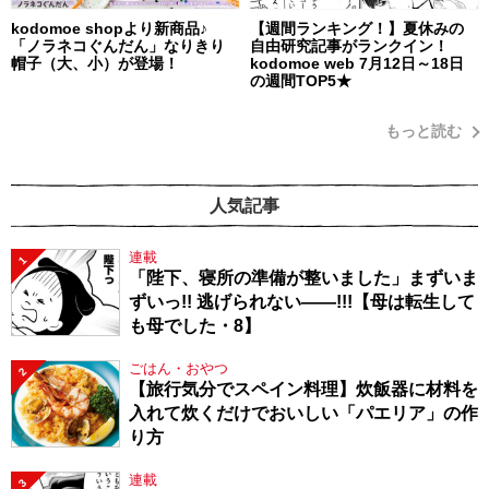
kodomoe shopより新商品♪
【週間ランキング！】夏休みの
「ノラネコぐんだん」なりきり
自由研究記事がランクイン！
帽子（大、小）が登場！
kodomoe web 7月12日～18日
の週間TOP5★
もっと読む
人気記事
連載
1
「陛下、寝所の準備が整いました」まずいま
ずいっ!! 逃げられない――!!!【母は転生して
も母でした・8】
ごはん・おやつ
2
【旅行気分でスペイン料理】炊飯器に材料を
入れて炊くだけでおいしい「パエリア」の作
り方
連載
3