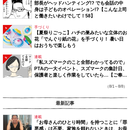
部長がヘッドハンティング!? でも会話の中
身は子どものオペレーション!?【こんな上司
と働きたいわけでして！58】
手づくり
4
【夏祭りごっこ】ハチの巣みたいな立体のお
花「でんぐり紙の花」を手づくり！ 暑い日
はおうちで楽しもう
連載
5
「私スズマークのこと全部わかってるので」
PTAの一大イベント、スズマークの集計日、
保護者と楽しく作業をしていたら…【ご奉仕
戦隊★PTA・19】
（8/1～8/8）
最新記事
連載
「お母さんのひとり時間」を持つことに「罪
悪感」は不要。家族を頼れないときは、お母