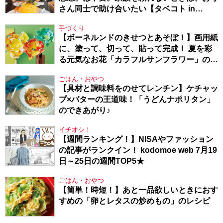
さん同士で助け合いたい【タベコト in
Berlin・130】
手づくり
【ボーネルンドのきせつとあそぼ！】画用紙
に、塗って、切って、貼って完成！ 夏を彩
る元気なお花「カラフルサンフラワー」の作
り方
ごはん・おやつ
【具材と調味料をのせてレンチン】ケチャッ
プ×バターの王道味！「うどんナポリタン」
のできあがり♪
イチオシ！
【週間ランキング！】NISAやファッション
の記事がランクイン！ kodomoe web 7月19
日～25日の週間TOP5★
ごはん・おやつ
【簡単！時短！】あと一品欲しいときにおす
すめの「卵とレタスの炒めもの」のレシピ