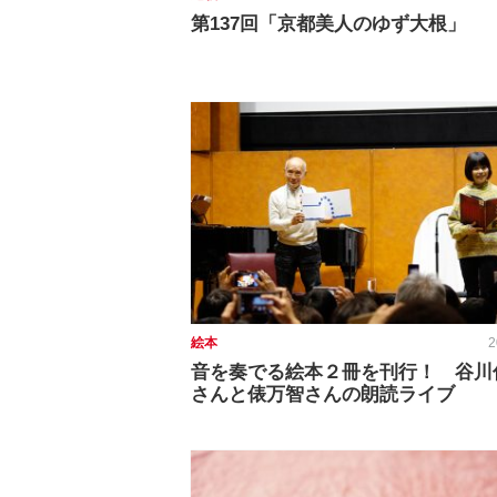
第137回「京都美人のゆず大根」
絵本
2
音を奏でる絵本２冊を刊行！ 谷川
さんと俵万智さんの朗読ライブ