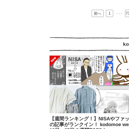
前へ
…
1
7
k
【週間ランキング！】NISAやファ
の記事がランクイン！ kodomoe we