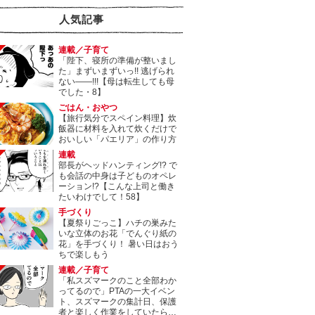
人気記事
連載／子育て
「陛下、寝所の準備が整いまし
た」まずいまずいっ!! 逃げられ
ない――!!!【母は転生しても母
でした・8】
ごはん・おやつ
【旅行気分でスペイン料理】炊
飯器に材料を入れて炊くだけで
おいしい「パエリア」の作り方
連載
部長がヘッドハンティング!? で
も会話の中身は子どものオペレ
ーション!?【こんな上司と働き
たいわけでして！58】
手づくり
【夏祭りごっこ】ハチの巣みた
いな立体のお花「でんぐり紙の
花」を手づくり！ 暑い日はおう
ちで楽しもう
連載／子育て
「私スズマークのこと全部わか
ってるので」PTAの一大イベン
ト、スズマークの集計日、保護
者と楽しく作業をしていたら…