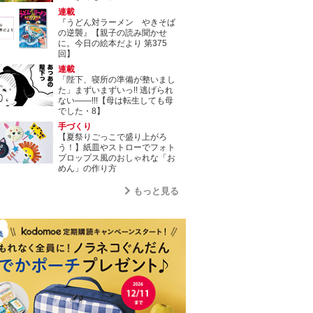
連載
『うどん対ラーメン やきそば
の逆襲』【親子の読み聞かせ
に。今日の絵本だより 第375
回】
連載
「陛下、寝所の準備が整いまし
た」まずいまずいっ!! 逃げられ
ない――!!!【母は転生しても母
でした・8】
手づくり
【夏祭りごっこで盛り上がろ
う！】紙皿やストローでフォト
プロップス風のおしゃれな「お
めん」の作り方
もっと見る