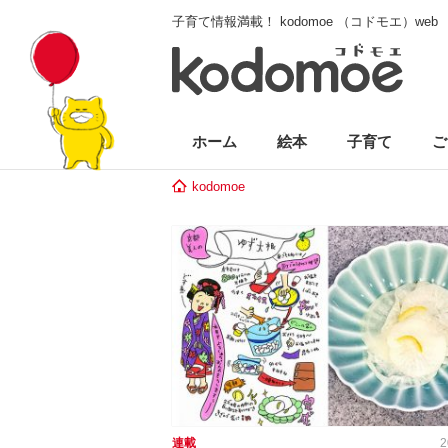
子育て情報満載！ kodomoe （コドモエ）web
ホーム
絵本
子育て
ご
kodomoe
連載
2