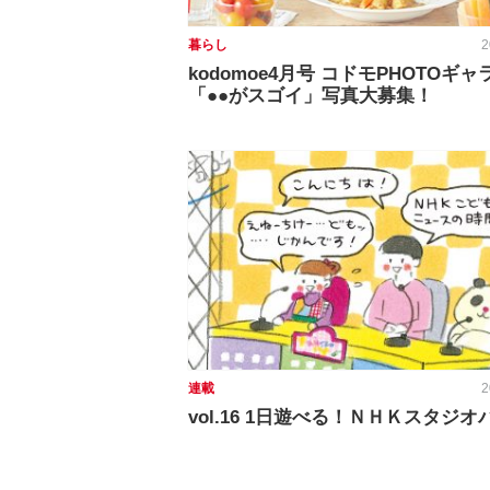
暮らし
2
kodomoe4月号 コドモPHOTOギ
「●●がスゴイ」写真大募集！
連載
2
vol.16 1日遊べる！ＮＨＫスタジオ