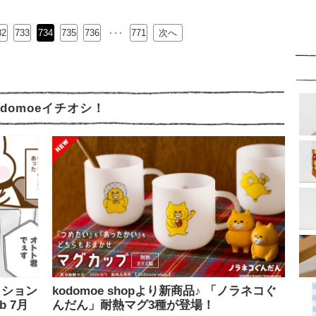
32
733
734
735
…
736
771
次へ
odomoeイチオシ！
ッション
kodomoe shopより新商品♪ 「ノラネコぐ
b 7月
んだん」耐熱マグ3種が登場！