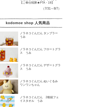
【ご奉仕戦隊★PTA・19】
（7/31～8/7）
kodomoe shop 人気商品
ノラネコぐんだん タンブラー
うみ
ノラネコぐんだん フロートグラ
ス うみ
ノラネコぐんだん デザートグラ
ス うみ
ノラネコぐんだん ぬいぐるみ
ワンワンちゃん
ノラネコぐんだん 2枚組フェ
イスタオル うみ