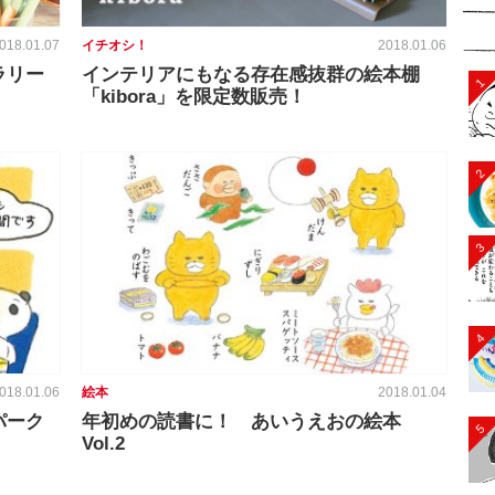
018.01.07
イチオシ！
2018.01.06
ャラリー
インテリアにもなる存在感抜群の絵本棚
1
「kibora」を限定数販売！
2
3
4
018.01.06
絵本
2018.01.04
パーク
年初めの読書に！ あいうえおの絵本
5
Vol.2