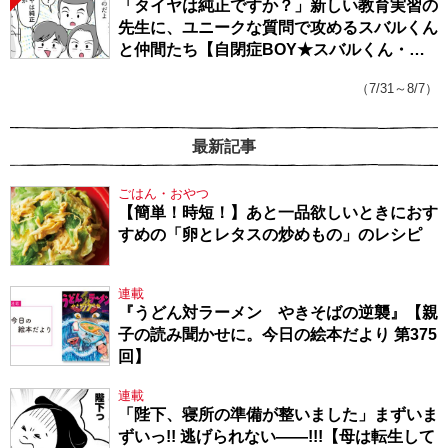
「タイヤは純正ですか？」新しい教育実習の
先生に、ユニークな質問で攻めるスバルくん
と仲間たち【自閉症BOY★スバルくん・
143】
（7/31～8/7）
最新記事
ごはん・おやつ
【簡単！時短！】あと一品欲しいときにおす
すめの「卵とレタスの炒めもの」のレシピ
連載
『うどん対ラーメン やきそばの逆襲』【親
子の読み聞かせに。今日の絵本だより 第375
回】
連載
「陛下、寝所の準備が整いました」まずいま
ずいっ!! 逃げられない――!!!【母は転生して