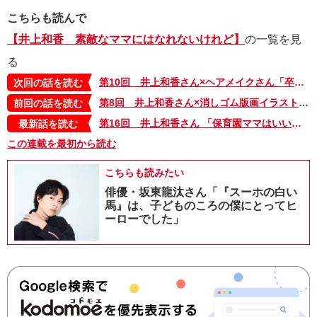
こちらも読んで
【井上和香 素敵なママにはなれないけれど】
の一覧を見
る
第10回 井上和香さん×ヘアメイクさん「卒園・入園・入学のセレモニーのための簡単＆華やかメイク」
次回の話を読む
第8回 井上和香さん×消しゴム版画イラストレーターさん「消しゴムはんこで、今年は気持ちが伝わる年賀状」
前回の話を読む
第16回 井上和香さん 「保育園ママはいい距離感で仲良くなれる大切な友達」
最新話を読む
この連載を最初から読む
こちらも読みたい
俳優・坂東龍汰さん「『スーホの白い
馬』は、子どものころの僕にとってヒ
ーローでした」