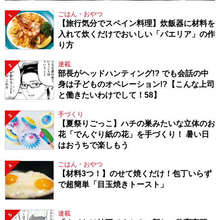
ごはん・おやつ
1
【旅行気分でスペイン料理】炊飯器に材料を
入れて炊くだけでおいしい「パエリア」の作
り方
連載
2
部長がヘッドハンティング!? でも会話の中
身は子どものオペレーション!?【こんな上司
と働きたいわけでして！58】
手づくり
3
【夏祭りごっこ】ハチの巣みたいな立体のお
花「でんぐり紙の花」を手づくり！ 暑い日
はおうちで楽しもう
ごはん・おやつ
4
【材料3つ！】のせて焼くだけ！包丁いらず
で超簡単「目玉焼きトースト」
連載
5