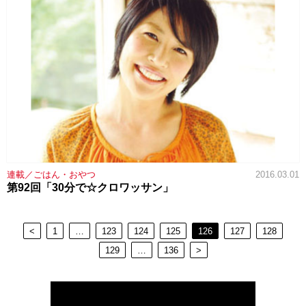
連載／ごはん・おやつ
2016.03.01
第92回「30分で☆クロワッサン」
<
1
…
123
124
125
126
127
128
129
…
136
>