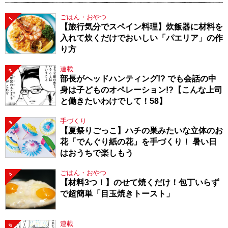
ごはん・おやつ
1
【旅行気分でスペイン料理】炊飯器に材料を
入れて炊くだけでおいしい「パエリア」の作
り方
連載
2
部長がヘッドハンティング!? でも会話の中
身は子どものオペレーション!?【こんな上司
と働きたいわけでして！58】
手づくり
3
【夏祭りごっこ】ハチの巣みたいな立体のお
花「でんぐり紙の花」を手づくり！ 暑い日
はおうちで楽しもう
ごはん・おやつ
4
【材料3つ！】のせて焼くだけ！包丁いらず
で超簡単「目玉焼きトースト」
連載
5