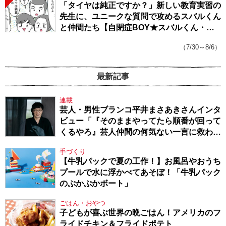
「タイヤは純正ですか？」新しい教育実習の
先生に、ユニークな質問で攻めるスバルくん
と仲間たち【自閉症BOY★スバルくん・
143】
（7/30～8/6）
最新記事
連載
芸人・男性ブランコ平井まさあきさんインタ
ビュー「『そのままやってたら順番が回って
くるやろ』芸人仲間の何気ない一言に救われ
てきたから、頑張れる」
手づくり
【牛乳パックで夏の工作！】お風呂やおうち
プールで水に浮かべてあそぼ！「牛乳パック
のぷかぷかボート」
ごはん・おやつ
子どもが喜ぶ世界の晩ごはん！アメリカのフ
ライドチキン＆フライドポテト