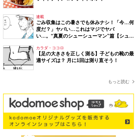
連載
ごみ収集はこの暑さでも休みナシ！「今…何
度だ？」ヤバい…これはマジでヤバ
い…。“真夏のシューシューマン”篇【シュー
シューマン・17】
カラダ・ココロ
【足の大きさを正しく測る】子どもの靴の最
適サイズは？ 月に1回は測り直そう！
もっと読む