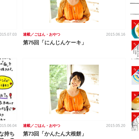
1
015.07.03
連載／ごはん・おやつ
2015.06.16
第75回「にんじんケーキ」
2
3
4
5
015.06.04
連載／ごはん・おやつ
2015.05.20
な持ち
第73回「かんたん大根餅」