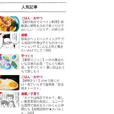
人気記事
ごはん・おやつ
【旅行気分でスペイン料理】炊
飯器に材料を入れて炊くだけで
おいしい「パエリア」の作り方
連載
部長がヘッドハンティング!? で
も会話の中身は子どものオペレ
ーション!?【こんな上司と働き
たいわけでして！58】
手づくり
【夏祭りごっこ】ハチの巣みた
いな立体のお花「でんぐり紙の
花」を手づくり！ 暑い日はおう
ちで楽しもう
ごはん・おやつ
【材料3つ！】のせて焼くだ
け！包丁いらずで超簡単「目玉
焼きトースト」
連載／子育て
「タイヤは純正ですか？」新し
い教育実習の先生に、ユニーク
な質問で攻めるスバルくんと仲
間たち【自閉症BOY★スバルく
ん・143】