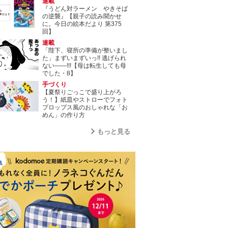
連載
『うどん対ラーメン やきそば
の逆襲』【親子の読み聞かせ
に。今日の絵本だより 第375
回】
連載
「陛下、寝所の準備が整いまし
た」まずいまずいっ!! 逃げられ
ない――!!!【母は転生しても母
でした・8】
手づくり
【夏祭りごっこで盛り上がろ
う！】紙皿やストローでフォト
プロップス風のおしゃれな「お
めん」の作り方
もっと見る