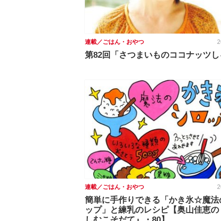
連載／ごはん・おやつ
2
第82回「さつまいものココナッツし
連載／ごはん・おやつ
2
簡単に手作りできる「かき氷☆魔法
ップ」と練乳のレシピ【奥山佳恵の
しむこそだて』・80】