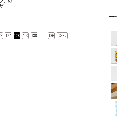
フ」の
だ
26
127
128
129
…
130
136
次へ