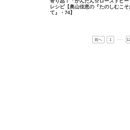
寄り品！「かんたん☆ローストビー
レシピ【奥山佳恵の『たのしむこそ
て』・74】
前へ
…
1
1