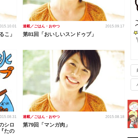
015.10.01
連載／ごはん・おやつ
2015.09.17
るこ」
第81回「おいしいスンドゥブ」
015.08.31
連載／ごはん・おやつ
2015.08.18
のシロ
第79回「マンガ肉」
『たの